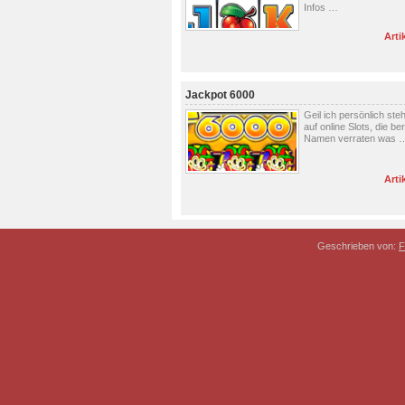
Infos …
Arti
Jackpot 6000
Geil ich persönlich steh
auf online Slots, die ber
Namen verraten was 
Arti
Geschrieben von:
F