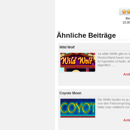
Be
10,0
Ähnliche Beiträge
Wild Wolf
Ja wilde Wölfe gibt es i
Deutschland kaum noc
ist irgendwo schade, a
eigentlich …
Arti
Coyote Moon
Die Wölfe heulen es ja
von den Felsvorsprüng
hätte man vielleicht vo
Arti