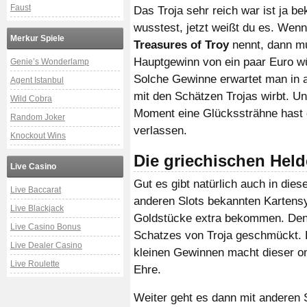
Faust
Das Troja sehr reich war ist ja b
wusstest, jetzt weißt du es. Wenn
Merkur Spiele
Treasures of Troy
nennt, dann mu
Hauptgewinn von ein paar Euro wü
Genie’s Wonderlamp
Solche Gewinne erwartet man in a
Agent Istanbul
mit den Schätzen Trojas wirbt. Un
Wild Cobra
Moment eine Glückssträhne hast d
Random Joker
verlassen.
Knockout Wins
Die griechischen Held
Live Casino
Gut es gibt natürlich auch in die
Live Baccarat
anderen Slots bekannten Kartensy
Live Blackjack
Goldstücke extra bekommen. Denn
Live Casino Bonus
Schatzes von Troja geschmückt. D
Live Dealer Casino
kleinen Gewinnen macht dieser on
Live Roulette
Ehre.
Weiter geht es dann mit anderen 