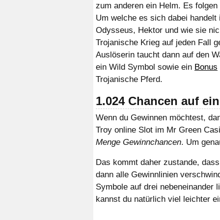
zum anderen ein Helm. Es folgen 
Um welche es sich dabei handelt 
Odysseus, Hektor und wie sie nich
Trojanische Krieg auf jeden Fall 
Auslöserin taucht dann auf den W
ein Wild Symbol sowie ein
Bonus
Trojanische Pferd.
1.024 Chancen auf ei
Wenn du Gewinnen möchtest, dann 
Troy online Slot im Mr Green Casi
Menge Gewinnchancen
. Um genau
Das kommt daher zustande, das
dann alle Gewinnlinien verschwin
Symbole auf drei nebeneinander
kannst du natürlich viel leichter