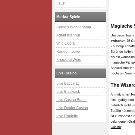
Faust
Merkur Spiele
Magische 
Genie’s Wonderlamp
Agent Istanbul
Um deine Tour im
zwischen 25 Ce
Wild Cobra
Zaubergeschäfts 
Random Joker
Sprünge helfen. 
als ein wahnsin
Knockout Wins
magische Fähigke
Bankroll nützlic
Live Casino
höchsten Summen
Live Baccarat
The Wizar
Live Blackjack
An nützlichen Fu
Live Casino Bonus
hinzugefügt und
natürlich nicht 
Live Dealer Casino
Zufällig können
Live Roulette
ist zumindest fü
gelungenen Graf
Casino
!