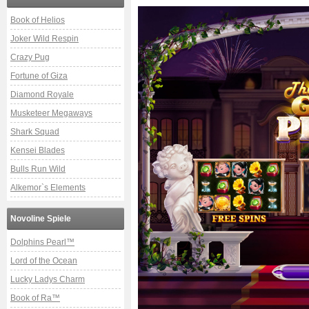
Book of Helios
Joker Wild Respin
Crazy Pug
Fortune of Giza
Diamond Royale
Musketeer Megaways
Shark Squad
Kensei Blades
Bulls Run Wild
Alkemor`s Elements
Novoline Spiele
Dolphins Pearl™
Lord of the Ocean
Lucky Ladys Charm
Book of Ra™