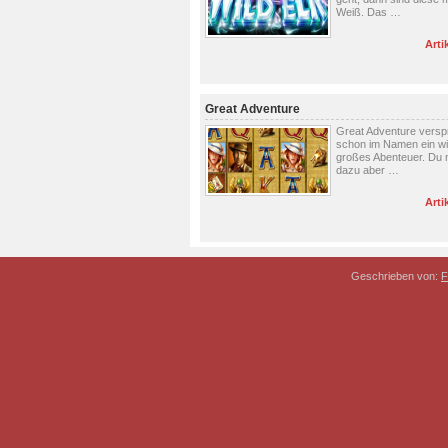
Weiß. Das …
Arti
Great Adventure
Great Adventure verspr
schon im Namen ein wi
großes Abenteuer. Du
dazu aber …
Arti
Geschrieben von:
F