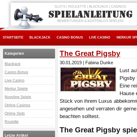
SLOTS | ROULETTE | BLACKJACK | CASINOS
BEWERTUNGEN & KOSTENLOS SPIELEN!
STARTSEITE
BLACKJACK
CASINO BONUS
LIVE CASINO
MERKUR SP
The Great Pigsby
Kategorien
30.01.2019
|
Fabina Dunke
Blackjack
Lust au
Casino Bonus
Pigsby 
Live Casino
Eine re
Merkur Spiele
Hause e
Novoline Spiele
Stück von ihrem Luxus abbekom
Online Casinos
angesehen und verraten dir gerne
Online Slots
beachten solltest.
Roulette
The Great Pigsby spie
Letzte Artikel