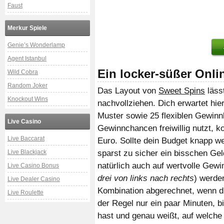
Faust
Merkur Spiele
Genie’s Wonderlamp
Agent Istanbul
Ein locker-süßer Onli
Wild Cobra
Random Joker
Das Layout von
Sweet Spins
läss
Knockout Wins
nachvollziehen. Dich erwartet hie
Muster sowie 25 flexiblen Gewinn
Live Casino
Gewinnchancen freiwillig nutzt, 
Live Baccarat
Euro. Sollte dein Budget knapp w
Live Blackjack
sparst zu sicher ein bisschen Gel
natürlich auch auf wertvolle Gew
Live Casino Bonus
drei von links nach rechts
) werde
Live Dealer Casino
Kombination abgerechnet, wenn die
Live Roulette
der Regel nur ein paar Minuten, bi
hast und genau weißt, auf welch