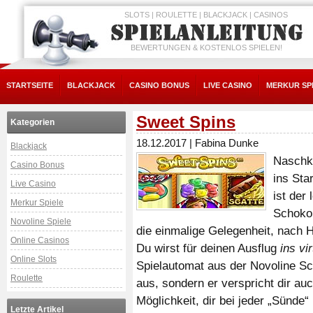
SLOTS | ROULETTE | BLACKJACK | CASINOS
BEWERTUNGEN & KOSTENLOS SPIELEN!
STARTSEITE
BLACKJACK
CASINO BONUS
LIVE CASINO
MERKUR SP
Sweet Spins
Kategorien
18.12.2017
|
Fabina Dunke
Blackjack
Naschk
Casino Bonus
ins Sta
Live Casino
ist der
Merkur Spiele
Schokol
Novoline Spiele
die einmalige Gelegenheit, nach 
Online Casinos
Du wirst für deinen Ausflug
ins vi
Online Slots
Spielautomat aus der Novoline Sc
Roulette
aus, sondern er verspricht dir au
Möglichkeit, dir bei jeder „Sünde
Letzte Artikel