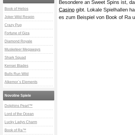
Besondere an Sweet Spins ist, d
Book of Helios
Casino
gibt. Lokale Spielhallen h
es zum Beispiel von Book of Ra u
Joker Wild Respin
Crazy Pug
Fortune of Giza
Diamond Royale
Musketeer Megaways
Shark Squad
Kensei Blades
Bulls Run Wild
Alkemor`s Elements
Novoline Spiele
Dolphins Pearl™
Lord of the Ocean
Lucky Ladys Charm
Book of Ra™