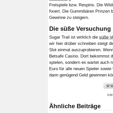
Freispiele bzw. Respins. Die Wild
fixiert. Die Gummibären Prinzen b
Gewinne zu steigern.
Die süße Versuchung 
Sugar Trail ist wirklich die
süße V
wir hier drüber schreiben steigt d
Slot einmal auszuprobieren. Wenn 
Betsafe Casino. Dort bekommst d
spielen, sondern es wartet auch 
Euro für alle neuen Spieler sowie
dann genügend Geld gewinnen kön
0,00
Ähnliche Beiträge