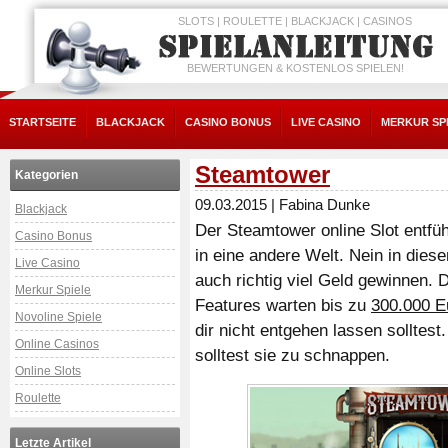
SLOTS | ROULETTE | BLACKJACK | CASINOS
BEWERTUNGEN & KOSTENLOS SPIELEN!
STARTSEITE
BLACKJACK
CASINO BONUS
LIVE CASINO
MERKUR SP
Steamtower
Kategorien
09.03.2015
|
Fabina Dunke
Blackjack
Der Steamtower online Slot entführ
Casino Bonus
in eine andere Welt. Nein in die
Live Casino
auch richtig viel Geld gewinnen.
Merkur Spiele
Features warten bis zu
300.000 E
Novoline Spiele
dir nicht entgehen lassen solltes
Online Casinos
solltest sie zu schnappen.
Online Slots
Roulette
Letzte Artikel