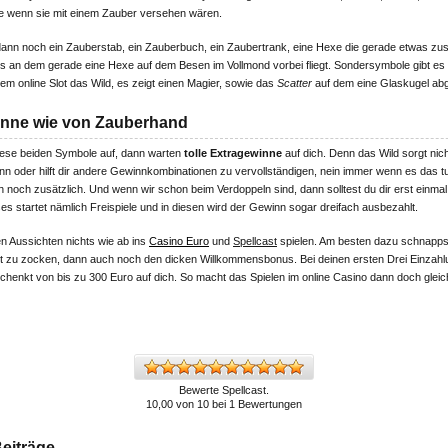
e wenn sie mit einem Zauber versehen wären.
nn noch ein Zauberstab, ein Zauberbuch, ein Zaubertrank, eine Hexe die gerade etwas z
s an dem gerade eine Hexe auf dem Besen im Vollmond vorbei fliegt. Sondersymbole gibt es 
em online Slot das Wild, es zeigt einen Magier, sowie das
Scatter
auf dem eine Glaskugel abge
inne wie von Zauberhand
ese beiden Symbole auf, dann warten
tolle Extragewinne
auf dich. Denn das Wild sorgt nich
 oder hilft dir andere Gewinnkombinationen zu vervollständigen, nein immer wenn es das tu
noch zusätzlich. Und wenn wir schon beim Verdoppeln sind, dann solltest du dir erst einmal
s startet nämlich Freispiele und in diesen wird der Gewinn sogar dreifach ausbezahlt.
n Aussichten nichts wie ab ins
Casino Euro
und
Spellcast
spielen. Am besten dazu schnapps
lot zu zocken, dann auch noch den dicken Willkommensbonus. Bei deinen ersten Drei Einzah
henkt von bis zu 300 Euro auf dich. So macht das Spielen im online Casino dann doch gleic
Bewerte
Spellcast
.
10,00
von 10 bei 1 Bewertungen
eiträge