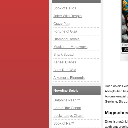
Book of Helios
Joker Wild Respin
Crazy Pug
Fortune of Giza
Diamond Royale
Musketeer Megaways
Shark Squad
Kensei Blades
Bulls Run Wild
Alkemor`s Elements
Doch ob dies wir
Novoline Spiele
Aberglauben bei
Automatenspiel g
Dolphins Pearl™
Gewinne. Bis zu
Lord of the Ocean
Magisches 
Lucky Ladys Charm
Eines ist natürl
Book of Ra™
auch entspreche