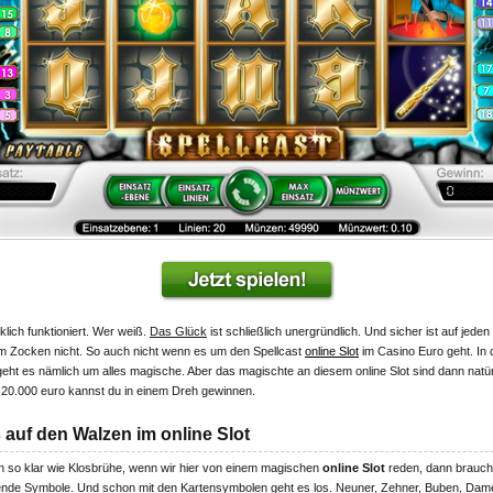
klich funktioniert. Wer weiß.
Das Glück
ist schließlich unergründlich. Und sicher ist auf jeden
m Zocken nicht. So auch nicht wenn es um den Spellcast
online Slot
im Casino Euro geht. In
eht es nämlich um alles magische. Aber das magischte an diesem online Slot sind dann natür
 20.000 euro kannst du in einem Dreh gewinnen.
auf den Walzen im online Slot
ich so klar wie Klosbrühe, wenn wir hier von einem magischen
online Slot
reden, dann braucht
nde Symbole. Und schon mit den Kartensymbolen geht es los. Neuner, Zehner, Buben, Dam