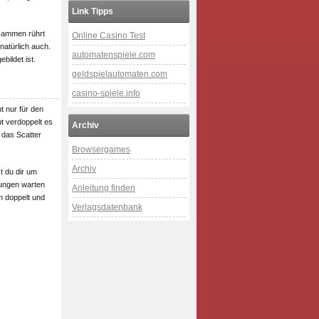
Link Tipps
usammen rührt
Online Casino Test
natürlich auch.
automatenspiele.com
bildet ist.
geldspielautomaten.com
casino-spiele.info
t nur für den
t verdoppelt es
Archiv
 das Scatter
Browsergames
Archiv
t du dir um
lungen warten
Anleitung finden
h doppelt und
Verlagsdatenbank