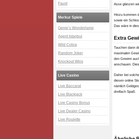
Faust
Asse glänzen wi
Hinzu kommen da
Merkur Spiele
sowie ein Schlos
Das wäre in dies
Genie’s Wonderlamp
Agent Istanbul
Extra Gew
Wild Cobra
Tauchen dann di
Random Joker
maximalen Gewinn
den Gewinn auch 
Knockout Wins
anschauen. Diese
Daher bei solche
Live Casino
diesen online S
Live Baccarat
nämlich Geldgesc
dreifach Spaß.
Live Blackjack
Live Casino Bonus
Live Dealer Casino
Live Roulette
Ähnliche B