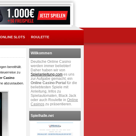
ONLINE SLOTS
ROULETTE
Willkommen
Deutsche Online Casino
werden immer beliebter!
gen bereithält.
Daher haben wir von
nteuerreise zu
Spielanleitung.com
es uns
er Casino
zur Aufgabe gemacht, ein
Online Casino Portal
für die
nne abzustauben.
beliebtesten Spiele mit
Anleitung, Infos zu
Spielautomaten, Black Jack
oder auch Roulette in
Online
Casinos
zu präsentieren.
Spielhalle.net