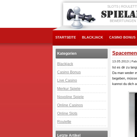
SLOTS | ROULETT
BEWERTUNGEN &
STARTSEITE
BLACKJACK
CASINO BONUS
Spacemen
Kategorien
13.05.2013
|
Fab
Blackjack
Ist es dir zu la
Casino Bonus
Da man weder ew
begeben, müsse
Live Casino
kannst du dich a
Merkur Spiele
Novoline Spiele
Online Casinos
Online Slots
Roulette
Letzte Artikel