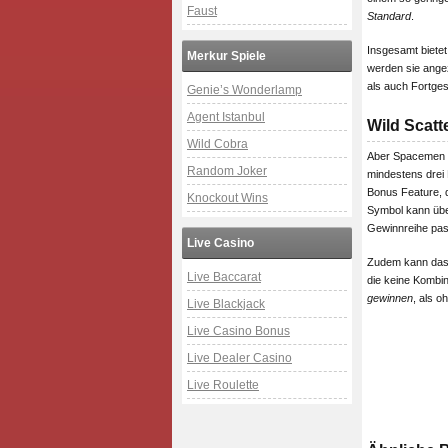
Faust
Standard
.
Insgesamt biete
Merkur Spiele
werden sie angez
als auch Fortges
Genie’s Wonderlamp
Agent Istanbul
Wild Scatt
Wild Cobra
Aber Spacemen b
Random Joker
mindestens drei M
Bonus Feature, d
Knockout Wins
Symbol kann übe
Gewinnreihe pass
Live Casino
Zudem kann das 
Live Baccarat
die keine Kombi
gewinnen
, als o
Live Blackjack
Live Casino Bonus
Live Dealer Casino
Live Roulette