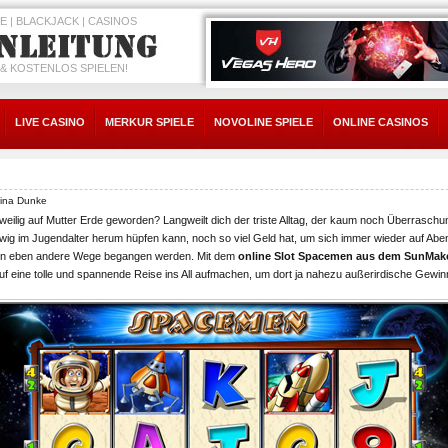
E | BLACKJACK | CASINOS
 KOSTENLOS SPIELEN!
LIVE CASINO
MERKUR SPIELE
NOVOLINE SPIELE
ONLINE CASINOS
ina Dunke
ngweilig auf Mutter Erde geworden? Langweilt dich der triste Alltag, der kaum noch Überraschun
ig im Jugendalter herum hüpfen kann, noch so viel Geld hat, um sich immer wieder auf Abe
n eben andere Wege begangen werden. Mit dem
online Slot Spacemen aus dem SunMak
uf eine tolle und spannende Reise ins All aufmachen, um dort ja nahezu außerirdische Gewi