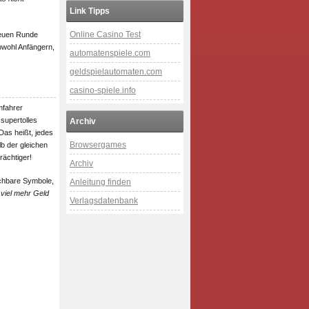
Link Tipps
Online Casino Test
 neuen Runde
owohl Anfängern,
automatenspiele.com
geldspielautomaten.com
casino-spiele.info
mfahrer
 supertolles
Archiv
Das heißt, jedes
Browsergames
b der gleichen
rächtiger!
Archiv
chbare Symbole,
Anleitung finden
h
viel mehr Geld
Verlagsdatenbank