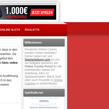
ONLINE SLOTS
ROULETTE
Willkommen
Deutsche Online Casino
r, dass in den
werden immer beliebter!
usmachen. Da
Daher haben wir von
ngebot den
Spielanleitung.com
es uns
n Slots online
zur Aufgabe gemacht, ein
Online Casino Portal
für die
beliebtesten Spiele mit
Anleitung, Infos zu
er Ausführung.
Spielautomaten, Black Jack
oder auch Roulette in
Online
ch in den
Casinos
zu präsentieren.
 vielem
Spielhalle.net