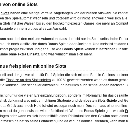
e von online Slots
r
Slots
haben eine Menge Vorteile. Angefangen von der breiten Auswahl. So kannst
ten den Spielautomat wechseln und trotzdem wird dir nicht langweilig weil sich alle
n Slots mit drei Walzen bis zu den hochkomplexesten Games, die mehr an
Compute
ksspiele erinnern gibt es alles zur Auswahl.
nn noch bei den meisten Automaten, dass du nicht nur im Spiel selbst hohe Prei
n auch noch zusätzliche durch Bonus Spiele oder Jackpots. Und meist ist es dann 
kpots progressiv sind und genau so wie
Bonus Spiele
keinen zusätzlichen Einsatz
ewinne
ohne extra Einsatz
. Und was wünscht man sich mehr.
us freispielen mit online Slots
rteil und der gilt vor allem für Profi Spieler die sich mit den Boni in Casinos ausken
 die
Einsätze an den Slotsspielen
zu 100 % gewertet werden wenn es darum geht 
n. So kannst du ihn schneller einzahlen und natürlich auch schneller den nächsten 
 nicht nur für die vielen Ersteinzahlungsboni, sondern im Normalfall für das gesamt
hst, du kannst also mit der richtigen Strategie und
den besten Slots-Spiele
viel G
das Glück auch noch Hold ist wird es sogar noch mehr.Doch um aus einem online S
n musst du genau wissen wie er funktioniert. Wann es Bonus Spiele gibt, was dir
F
ringen oder wann es sich lohnt mithilfe einer Risikofunktion den Gewinn noch einma
lotmaschine hat so seine Feinheiten, und da wir uns damit auskennen, kann man 