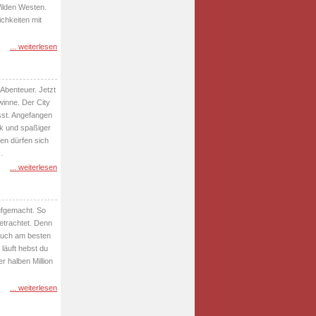
ilden Westen.
ichkeiten mit
... weiterlesen
Abenteuer. Jetzt
inne. Der City
ässt. Angefangen
ik und spaßiger
zen dürfen sich
…
... weiterlesen
aufgemacht. So
etrachtet. Denn
tauch am besten
 läuft hebst du
r halben Million
... weiterlesen