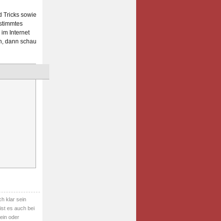
 Tricks sowie
estimmtes
 im Internet
n, dann schau
h klar sein
ist es auch bei
ein oder