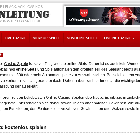
E | BLACKJACK | CASINOS
 KOSTENLOS SPIELEN!
LIVE CASINO
MERKUR SPIELE
NOVOLINE SPIELE
ONLINE CASINOS
ts
der
Casino Spiele
ist so vielfältig wie die online Slots. Daher ist es auch kein Wunde
etcasinos
online Slots
und Spielautomaten den größten Teil des Spielangebots a
chon mal 300 oder mehr Automatenspiele zur Auswahl stehen. Bei solch einem A
 zu verlieren ist nicht gerade einfach. Daher haben wir hier für euch
die wichtigste
sst und genau erklärt.
ehören zu den beliebtesten Online Casino Spielen überhaupt. Es gibt sie in zigfach
 Angebote unterscheiden sich dabei sowohl in den angebotenen Gewinnen, wie au
 den Funktionen, den Features, der Anzahl von Gewinnlinien und Walzen sowie in
ts kostenlos spielen