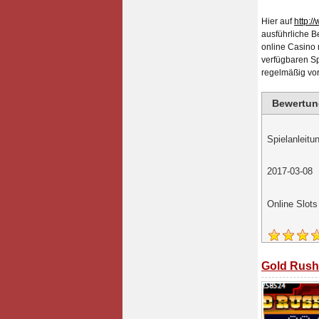
Hier auf
http:/
ausführliche B
online Casino 
verfügbaren Sp
regelmäßig vor
Bewertun
Spielanleitu
2017-03-08
Online Slots
Gold Rush