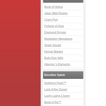
Book of Helios
Joker Wild Respin
Crazy Pug
Fortune of Giza
Diamond Royale
Musketeer Megaways
Shark Squad
Kensei Blades
Bulls Run Wild
Alkemor`s Elements
Novoline Spiele
Dolphins Pearl™
Lord of the Ocean
Lucky Ladys Charm
Book of Ra™