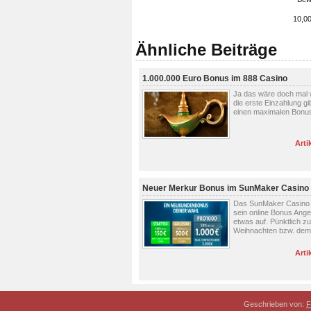
10,0
Ähnliche Beiträge
1.000.000 Euro Bonus im 888 Casino
Ja das wäre doch mal 
die erste Einzahlung gi
einen maximalen Bon
Arti
Neuer Merkur Bonus im SunMaker Casino
Das SunMaker Casino 
sein online Bonus Ange
etwas auf. Pünktlich zu
Weihnachten bzw. de
Arti
Geschrieben von:
F