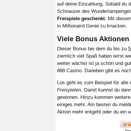
auf deine Einzahlung. Sobald du d
Schnauzer des Wunderlampengeis
Freispiele geschenkt
. Mit diese
in Millionaird Genie zu knacken.
Viele Bonus Aktionen
Dieser Bonus bei dem du bis zu
5
ziemlich viel Spaß haben wirst 
weiter wächst ist ja schön und gut
888 Casino. Daneben gibt es noch
Los geht es zum Beispiel für alle
Freispielen
. Damit kannst du dan
gewinnen. Hinzu kommen weitere 
einiges mehr. Am besten du meldes
Aktion mehr entgeht oder du ein 
Bew