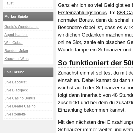
Faust
Ganz ehrlich so viel Geld gibt es 
Ersteinzahlungsbonus
. Im
888 Ca
Merkur Spiele
normaler Bonus, denn du schnell
Genie’s Wonderlamp
Besondere dabei ist, dass es wirkl
wirklichen Gedanken machen musst
Agent Istanbul
online Slot, zahle ein bisschen 
Wild Cobra
Wunderlampe ein Schnauzer und 
Random Joker
Knockout Wins
So funktioniert der 5
Live Casino
Zunächst einmal solltest du mit 
einzahlen. Dabei kannst du dann s
Live Baccarat
wächst auch der Schnauzer schon 
Live Blackjack
folgt dann innerhalb von 48 Stund
Live Casino Bonus
zuschickt und bei dem du zusätzli
Live Dealer Casino
Einzahlung bekommen kannst.
Live Roulette
Mit den nächsten drei Einzahlung
Schnauzer immer weiter und weite