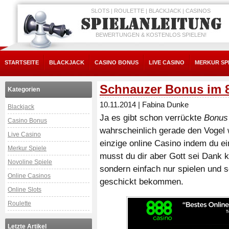
SLOTS | ROULETTE | BLACKJACK | CASINOS
BEWERTUNGEN & KOSTENLOS SPIELEN!
STARTSEITE
BLACKJACK
CASINO BONUS
LIVE CASINO
MERKUR SP
Schnauzer Bonus im 
Kategorien
10.11.2014
|
Fabina Dunke
Blackjack
Ja es gibt schon verrückte
Bonus
Casino Bonus
wahrscheinlich gerade den Vogel 
Live Casino
einzige online Casino indem du
Merkur Spiele
musst du dir aber Gott sei Dank 
Novoline Spiele
sondern einfach nur spielen und 
Online Casinos
geschickt bekommen.
Online Slots
Roulette
Letzte Artikel