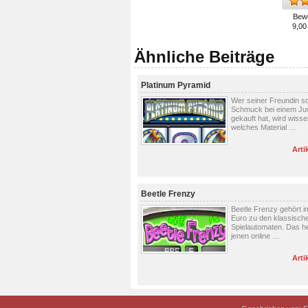
Bew
9,00
Ähnliche Beiträge
Platinum Pyramid
Wer seiner Freundin s
Schmuck bei einem Juw
gekauft hat, wird wisse
welches Material …
Arti
Beetle Frenzy
Beetle Frenzy gehört 
Euro zu den klassisch
Spielautomaten. Das he
jenen online …
Arti