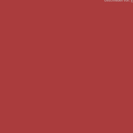
Geschrieben von:
F