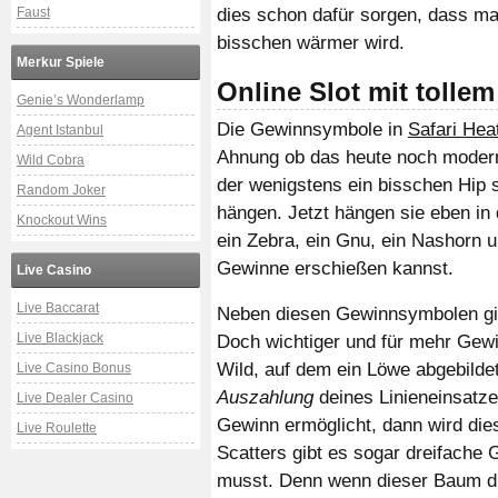
Faust
dies schon dafür sorgen, dass ma
bisschen wärmer wird.
Merkur Spiele
Online Slot mit tolle
Genie’s Wonderlamp
Die Gewinnsymbole in
Safari Hea
Agent Istanbul
Ahnung ob das heute noch modern i
Wild Cobra
der wenigstens ein bisschen Hip 
Random Joker
hängen. Jetzt hängen sie eben i
Knockout Wins
ein Zebra, ein Gnu, ein Nashorn und
Gewinne erschießen kannst.
Live Casino
Live Baccarat
Neben diesen Gewinnsymbolen gib
Live Blackjack
Doch wichtiger und für mehr Gewi
Wild, auf dem ein Löwe abgebildet 
Live Casino Bonus
Auszahlung
deines Linieneinsatze
Live Dealer Casino
Gewinn ermöglicht, dann wird dies
Live Roulette
Scatters gibt es sogar dreifache 
musst. Denn wenn dieser Baum dre