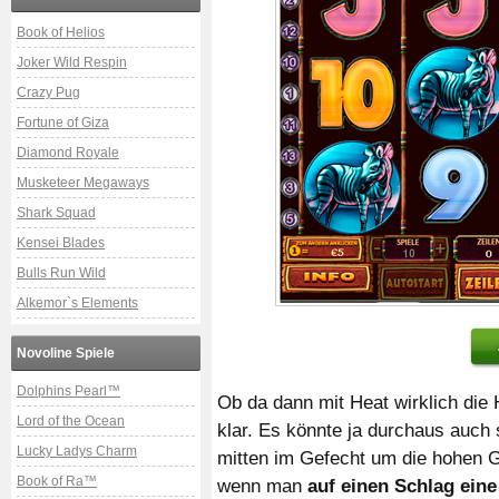
Book of Helios
Joker Wild Respin
Crazy Pug
Fortune of Giza
Diamond Royale
Musketeer Megaways
Shark Squad
Kensei Blades
Bulls Run Wild
Alkemor`s Elements
Novoline Spiele
Dolphins Pearl™
Ob da dann mit Heat wirklich die H
Lord of the Ocean
klar. Es könnte ja durchaus auch s
Lucky Ladys Charm
mitten im Gefecht um die hohen 
Book of Ra™
wenn man
auf einen Schlag eine