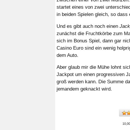
startet eines von zwei unterschie
in beiden Spielen gleich, so das
Und es gibt auch noch einen
Jack
zunächst die Fruchtkörbe zum Mar
sich im Bonus Spiel, dann gar nic
Casino Euro sind ein wenig holprig
dem Auto.
Aber glaub mir die Mühe lohnt sic
Jackpot um einen progressiven Ja
groß werden kann. Die Summe dari
jemandem geknackt wird.
10,0