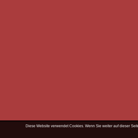
Diese Website verwendet Cookies. Wenn Sie weiter auf dieser Sei