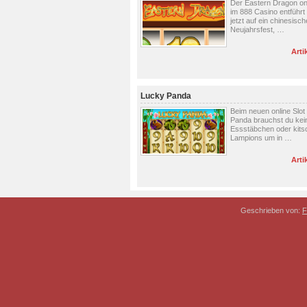
Der Eastern Dragon onl
im 888 Casino entführt
jetzt auf ein chinesisc
Neujahrsfest, …
Arti
Lucky Panda
Beim neuen online Slot
Panda brauchst du kei
Essstäbchen oder kits
Lampions um in …
Arti
Geschrieben von:
F