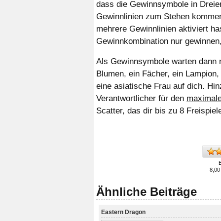
dass die Gewinnsymbole in Dreie
Gewinnlinien zum Stehen kommen.
mehrere Gewinnlinien aktiviert h
Gewinnkombination nur gewinnen, 
Als Gewinnsymbole warten dann 
Blumen, ein Fächer, ein Lampion, 
eine asiatische Frau auf dich. H
Verantwortlicher für den
maximal
Scatter, das dir bis zu 8 Freispie
8,00
Ähnliche Beiträge
Eastern Dragon