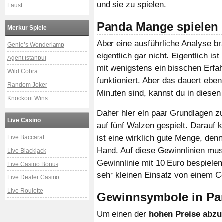
und sie zu spielen.
Faust
Panda Mange spielen
Merkur Spiele
Aber eine ausführliche Analyse b
Genie’s Wonderlamp
eigentlich gar nicht. Eigentlich is
Agent Istanbul
mit wenigstens ein bisschen Erfah
Wild Cobra
funktioniert. Aber das dauert ebe
Random Joker
Minuten sind, kannst du in diesen
Knockout Wins
Daher hier ein paar Grundlagen 
Live Casino
auf fünf Walzen gespielt. Darauf 
ist eine wirklich gute Menge, denn
Live Baccarat
Hand. Auf diese Gewinnlinien mus
Live Blackjack
Gewinnlinie mit 10 Euro bespiele
Live Casino Bonus
sehr kleinen Einsatz von einem C
Live Dealer Casino
Live Roulette
Gewinnsymbole in P
Um einen der
hohen Preise abz