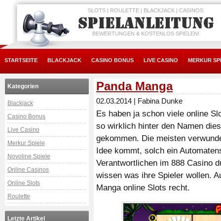
SLOTS | ROULETTE | BLACKJACK | CASINOS
BEWERTUNGEN & KOSTENLOS SPIELEN!
STARTSEITE
BLACKJACK
CASINO BONUS
LIVE CASINO
MERKUR SP
Panda Manga
Kategorien
02.03.2014
|
Fabina Dunke
Blackjack
Es haben ja schon viele online S
Casino Bonus
so wirklich hinter den Namen die
Live Casino
gekommen. Die meisten verwunder
Merkur Spiele
Idee kommt, solch ein Automatens
Novoline Spiele
Verantwortlichen im 888 Casino 
Online Casinos
wissen was ihre Spieler wollen. Au
Online Slots
Manga online Slots recht.
Roulette
Letzte Artikel