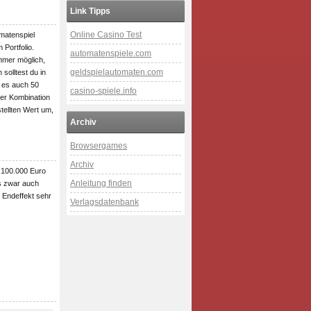
Link Tipps
Online Casino Test
matenspiel
 Portfolio.
automatenspiele.com
immer möglich,
geldspielautomaten.com
 solltest du in
t es auch 50
casino-spiele.info
der Kombination
tellten Wert um,
Archiv
Browsergames
Archiv
r 100.000 Euro
Anleitung finden
es zwar auch
m Endeffekt sehr
Verlagsdatenbank