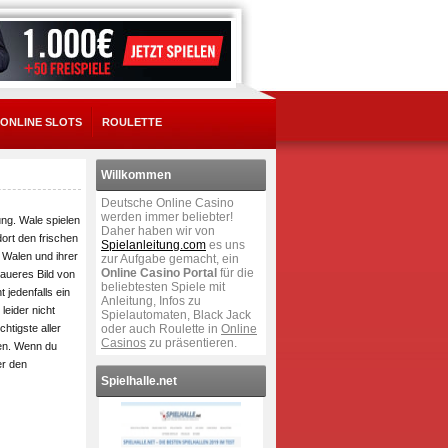
ONLINE SLOTS
ROULETTE
Willkommen
Deutsche Online Casino
werden immer beliebter!
ung. Wale spielen
Daher haben wir von
dort den frischen
Spielanleitung.com
es uns
 Walen und ihrer
zur Aufgabe gemacht, ein
Online Casino Portal
für die
naueres Bild von
beliebtesten Spiele mit
 jedenfalls ein
Anleitung, Infos zu
leider nicht
Spielautomaten, Black Jack
htigste aller
oder auch Roulette in
Online
Casinos
zu präsentieren.
en. Wenn du
er den
Spielhalle.net