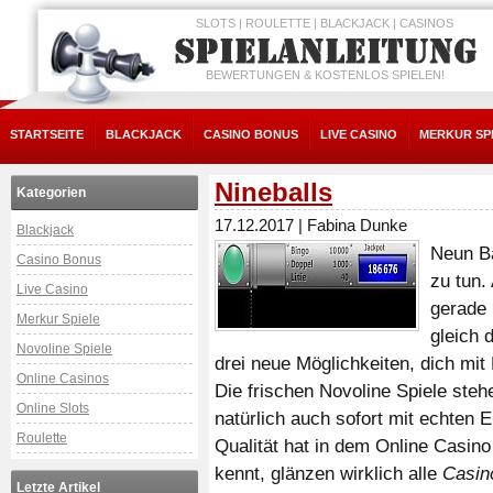
SLOTS | ROULETTE | BLACKJACK | CASINOS
BEWERTUNGEN & KOSTENLOS SPIELEN!
STARTSEITE
BLACKJACK
CASINO BONUS
LIVE CASINO
MERKUR SP
Nineballs
Kategorien
17.12.2017
|
Fabina Dunke
Blackjack
Neun Bä
Casino Bonus
zu tun.
Live Casino
gerade 
Merkur Spiele
gleich 
Novoline Spiele
drei neue Möglichkeiten, dich mit
Online Casinos
Die frischen Novoline Spiele ste
Online Slots
natürlich auch sofort mit echten E
Roulette
Qualität hat in dem Online Casin
kennt, glänzen wirklich alle
Casin
Letzte Artikel