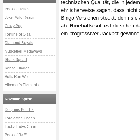
technischen Qualität, die in jed
Book of Helios
ehrlicherweise sagen, dass nicht a
Bingo Versionen steckt, denn sie 
Joker Wild Respin
ab.
Nineballs
solltest du schon d
Crazy Pug
ein progressiver Jackpot gewinnen 
Fortune of Giza
Diamond Royale
Musketeer Megaways
Shark Squad
Kensei Blades
Bulls Run Wild
Alkemor`s Elements
Novoline Spiele
Dolphins Pearl™
Lord of the Ocean
Lucky Ladys Charm
Book of Ra™