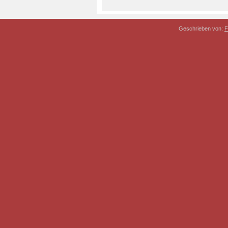
Geschrieben von:
F