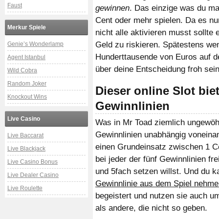
Faust
gewinnen
. Das einzige was du ma
Cent oder mehr spielen. Da es nur
Merkur Spiele
nicht alle aktivieren musst sollte 
Geld zu riskieren. Spätestens we
Genie’s Wonderlamp
Hunderttausende von Euros auf d
Agent Istanbul
über deine Entscheidung froh sein
Wild Cobra
Random Joker
Dieser online Slot bie
Knockout Wins
Gewinnlinien
Live Casino
Was in Mr Toad ziemlich ungewöhnl
Gewinnlinien unabhängig voneinan
Live Baccarat
einen Grundeinsatz zwischen 1 Ce
Live Blackjack
bei jeder der fünf Gewinnlinien f
Live Casino Bonus
und 5fach setzen willst. Und du k
Live Dealer Casino
Gewinnlinie aus dem Spiel nehme
Live Roulette
begeistert und nutzen sie auch u
als andere, die nicht so geben.