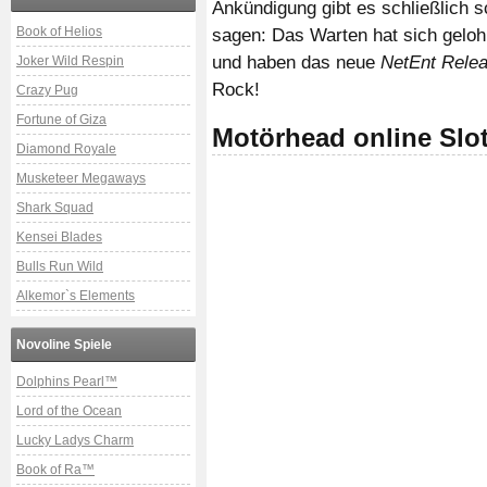
Ankündigung gibt es schließlich s
Book of Helios
sagen: Das Warten hat sich gelohn
und haben das neue
NetEnt Rele
Joker Wild Respin
Rock!
Crazy Pug
Fortune of Giza
Motörhead online Slot
Diamond Royale
Musketeer Megaways
Shark Squad
Kensei Blades
Bulls Run Wild
Alkemor`s Elements
Novoline Spiele
Dolphins Pearl™
Lord of the Ocean
Lucky Ladys Charm
Book of Ra™