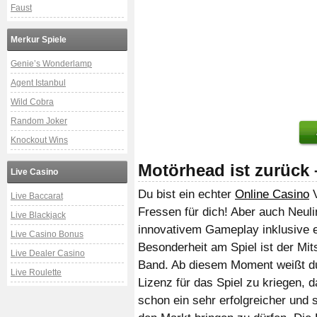
Faust
Merkur Spiele
Genie’s Wonderlamp
Agent Istanbul
Wild Cobra
Random Joker
Knockout Wins
Motörhead ist zurück –
Live Casino
Du bist ein echter
Online Casino
V
Live Baccarat
Fressen für dich! Aber auch Neul
Live Blackjack
innovativem Gameplay inklusive e
Live Casino Bonus
Besonderheit am Spiel ist der Mit
Live Dealer Casino
Band. Ab diesem Moment weißt du: 
Live Roulette
Lizenz für das Spiel zu kriegen, 
schon ein sehr erfolgreicher und 