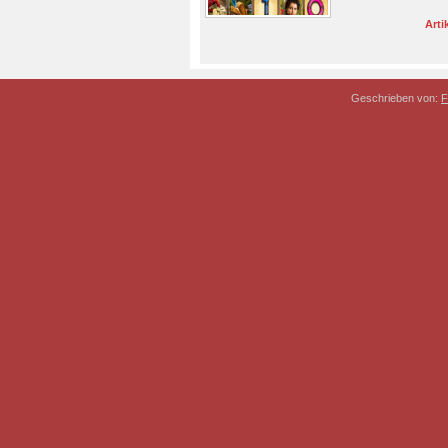
Arti
Geschrieben von:
F