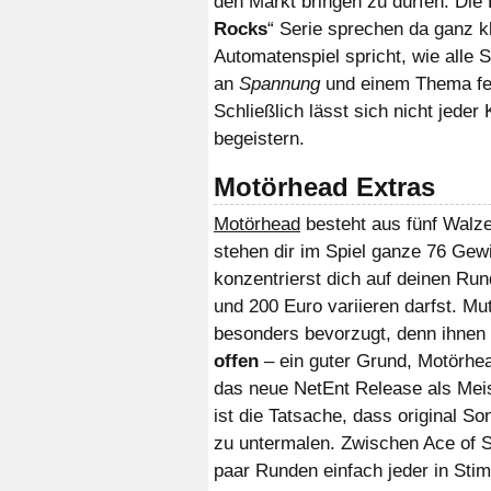
den Markt bringen zu dürfen. Die E
Rocks
“ Serie sprechen da ganz k
Automatenspiel spricht, wie alle S
an
Spannung
und einem Thema feh
Schließlich lässt sich nicht jeder
begeistern.
Motörhead Extras
Motörhead
besteht aus fünf Walz
stehen dir im Spiel ganze 76 Gewi
konzentrierst dich auf deinen Ru
und 200 Euro variieren darfst. M
besonders bevorzugt, denn ihnen
offen
– ein guter Grund, Motörhe
das neue NetEnt Release als Meis
ist die Tatsache, dass original S
zu untermalen. Zwischen Ace of 
paar Runden einfach jeder in Sti