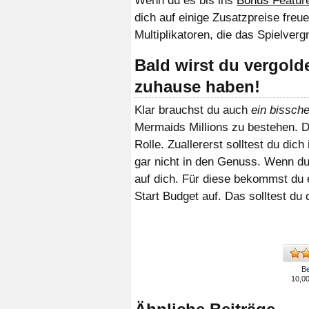
Wenn du es bis ins
Bonus
Featur
dich auf einige Zusatzpreise freu
Multiplikatoren, die das Spielver
Bald wirst du vergold
zuhause haben!
Klar brauchst du auch
ein bissch
Mermaids Millions zu bestehen. 
Rolle. Zuallererst solltest du d
gar nicht in den Genuss. Wenn du 
auf dich. Für diese bekommst du
Start Budget auf. Das solltest du 
B
10,0