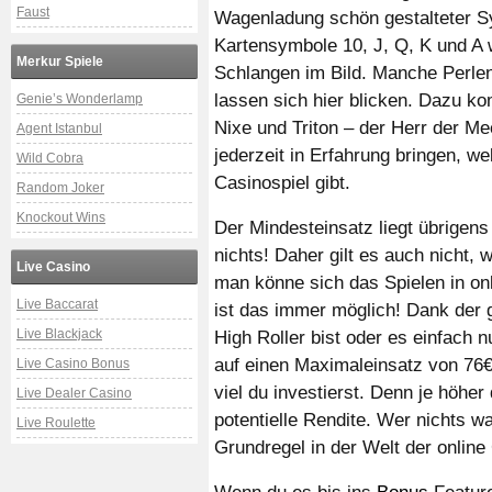
Faust
Wagenladung schön gestalteter Sy
Kartensymbole 10, J, Q, K und A 
Merkur Spiele
Schlangen im Bild. Manche Perlen
lassen sich hier blicken. Dazu k
Genie’s Wonderlamp
Nixe und Triton – der Herr der Me
Agent Istanbul
jederzeit in Erfahrung bringen, w
Wild Cobra
Casinospiel gibt.
Random Joker
Knockout Wins
Der Mindesteinsatz liegt übrigens
nichts! Daher gilt es auch nicht
Live Casino
man könne sich das Spielen in on
Live Baccarat
ist das immer möglich! Dank der 
Live Blackjack
High Roller bist oder es einfach nu
auf einen Maximaleinsatz von 76€ 
Live Casino Bonus
viel du investierst. Denn je höhe
Live Dealer Casino
potentielle Rendite. Wer nichts wa
Live Roulette
Grundregel in der Welt der online