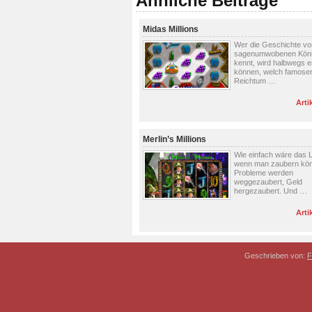
Ähnliche Beiträge
Midas Millions
Wer die Geschichte v
sagenumwobenen Köni
kennt, wird halbwegs 
können, welch famose
Reichtum …
Arti
Merlin’s Millions
Wie einfach wäre das 
wenn man zaubern kö
Probleme werden
weggezaubert, Geld
hergezaubert. Und …
Arti
Geschrieben von:
F