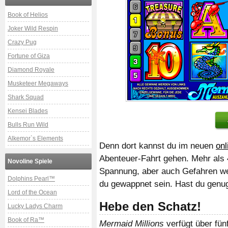
Book of Helios
Joker Wild Respin
Crazy Pug
Fortune of Giza
Diamond Royale
Musketeer Megaways
Shark Squad
Kensei Blades
Bulls Run Wild
Alkemor`s Elements
Denn dort kannst du im neuen
onl
Abenteuer-Fahrt gehen. Mehr als 
Novoline Spiele
Spannung, aber auch Gefahren we
Dolphins Pearl™
du gewappnet sein. Hast du gen
Lord of the Ocean
Hebe den Schatz!
Lucky Ladys Charm
Book of Ra™
Mermaid Millions
verfügt über fün