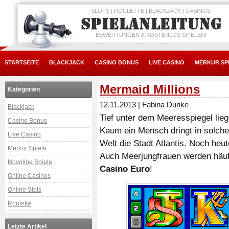
SLOTS | ROULETTE | BLACKJACK | CASINOS
BEWERTUNGEN & KOSTENLOS SPIELEN!
STARTSEITE
BLACKJACK
CASINO BONUS
LIVE CASINO
MERKUR SP
Mermaid Millions
Kategorien
12.11.2013
|
Fabina Dunke
Blackjack
Tief unter dem Meeresspiegel lie
Casino Bonus
Kaum ein Mensch dringt in solche
Live Casino
Welt die Stadt Atlantis. Noch heu
Merkur Spiele
Auch Meerjungfrauen werden häuf
Novoline Spiele
Casino Euro
!
Online Casinos
Online Slots
Roulette
Letzte Artikel