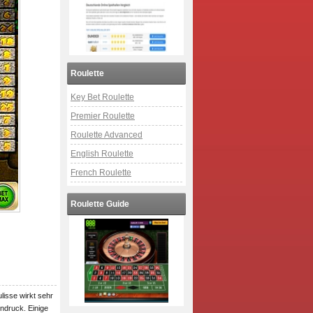
Roulette
Key Bet Roulette
Premier Roulette
Roulette Advanced
English Roulette
French Roulette
Roulette Guide
lisse wirkt sehr
ndruck. Einige