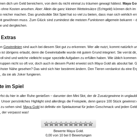
nnen dich um Geld bereichern, von dem du nicht einmal zu träumen gewagt hättest.
Maya Go
o ohne Kosten ansehen. Aber: Allein die ganz kleinen Wetteinsätze (Echtgeld) können dich 
 reicher machen. Das grundsolide Slot Spiel hat so viel zu bieten, dass man sich wirklich er
gkeit gewöhnen muss. Zum Glück sind zumindest die meisten
Funktionen
allgemein bekannt – d
le und dergleichen.
 Extras
en
Gewinnlinien
sind auch bei diesem Slot gut zu erkennen. Wer alle nutzt, kommt natürlich u
n ist übrigens erlaubt, denn die Gewinntabelle wurde mit gutem Grund integriert. Sie verrät di
ll sind und welche vielleicht sogar spezielle Aufgaben zu erfüllen haben. Wie üblich kommen
uppen nicht so oft vor, doch auch in diesem Punkt erweist sich
Maya Gold
als absolut fair.
chster Nähe gesehen? Das wird sich hier bestimmt ändern. Den Tieren verdankst du eine E
n
, da sie als Joker fungieren.
e im Spiel
fst du hier in aller Ruhe genießen – darunter den Mini Slot, der dir Zusatzgewinne in unglaub
Unser persönliches Highlight sind allerdings die Freispiele, denn ganze 100 Stück gewinnst 
 zu sehen sind.
Maya Gold
ist definitiv ein Spielautomat für jeden Geschmack und jeden Geld
t, der verpasst was!
Bewerte Maya Gold.
0,00
von 10 bei 0 Bewertungen