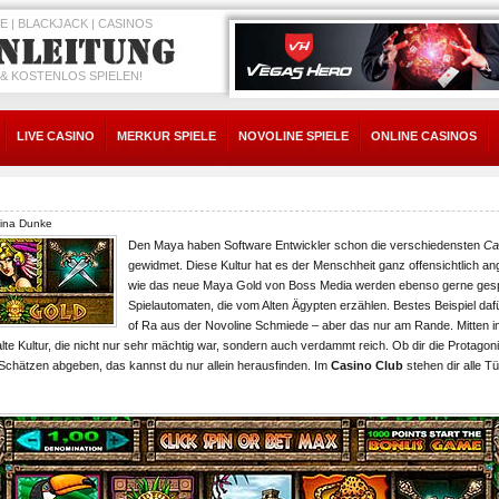
E | BLACKJACK | CASINOS
 KOSTENLOS SPIELEN!
LIVE CASINO
MERKUR SPIELE
NOVOLINE SPIELE
ONLINE CASINOS
ina Dunke
Den Maya haben Software Entwickler schon die verschiedensten
Ca
gewidmet. Diese Kultur hat es der Menschheit ganz offensichtlich an
wie das neue Maya Gold von Boss Media werden ebenso gerne gespi
Spielautomaten, die vom Alten Ägypten erzählen. Bestes Beispiel daf
of Ra aus der Novoline Schmiede – aber das nur am Rande. Mitten 
e alte Kultur, die nicht nur sehr mächtig war, sondern auch verdammt reich. Ob dir die Protago
 Schätzen abgeben, das kannst du nur allein herausfinden. Im
Casino Club
stehen dir alle T