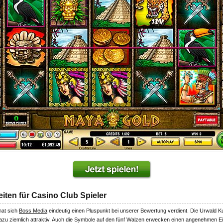
iten für Casino Club Spieler
hat sich
Boss Media
eindeutig einen Pluspunkt bei unserer Bewertung verdient. Die Urwald Ku
dazu ziemlich attraktiv. Auch die Symbole auf den fünf Walzen erwecken einen angenehmen Ei