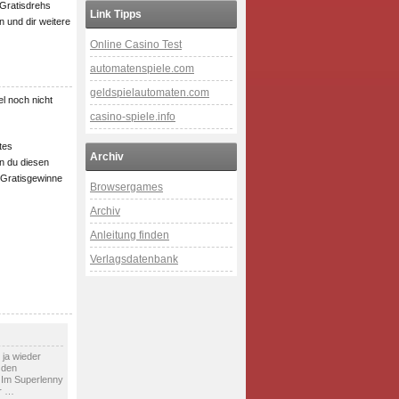
 Gratisdrehs
Link Tipps
n und dir weitere
Online Casino Test
automatenspiele.com
geldspielautomaten.com
el noch nicht
casino-spiele.info
tes
Archiv
n du diesen
 Gratisgewinne
Browsergames
Archiv
Anleitung finden
Verlagsdatenbank
ja wieder
 den
 Im Superlenny
er …