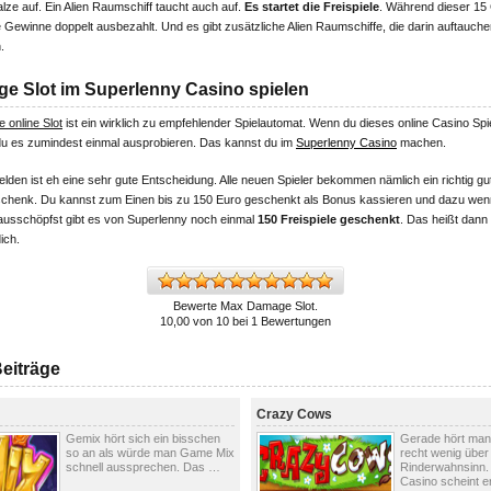
ze auf. Ein Alien Raumschiff taucht auch auf.
Es startet die Freispiele
. Während dieser 15
 Gewinne doppelt ausbezahlt. Und es gibt zusätzliche Alien Raumschiffe, die darin auftauche
.
e Slot im Superlenny Casino spielen
online Slot
ist ein wirklich zu empfehlender Spielautomat. Wenn du dieses online Casino Spi
 du es zumindest einmal ausprobieren. Das kannst du im
Superlenny Casino
machen.
lden ist eh eine sehr gute Entscheidung. Alle neuen Spieler bekommen nämlich ein richtig gu
henk. Du kannst zum Einen bis zu 150 Euro geschenkt als Bonus kassieren und dazu wen
ausschöpfst gibt es von Superlenny noch einmal
150 Freispiele geschenkt
. Das heißt dann
ich.
Bewerte
Max Damage Slot
.
10,00
von 10 bei 1 Bewertungen
eiträge
Crazy Cows
Gemix hört sich ein bisschen
Gerade hört man 
so an als würde man Game Mix
recht wenig über
schnell aussprechen. Das …
Rinderwahnsinn.
Casino scheint 