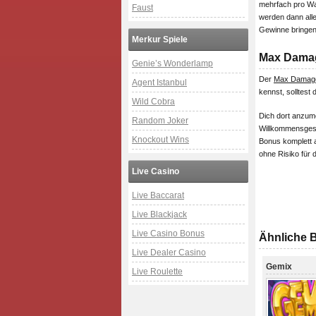
mehrfach pro Wal
Faust
werden dann alle
Gewinne bringen
Merkur Spiele
Max Damag
Genie’s Wonderlamp
Der
Max Damage 
Agent Istanbul
kennst, solltest
Wild Cobra
Dich dort anzume
Random Joker
Willkommensgesc
Knockout Wins
Bonus komplett 
ohne Risiko für d
Live Casino
Live Baccarat
Live Blackjack
Live Casino Bonus
Ähnliche B
Live Dealer Casino
Gemix
Live Roulette