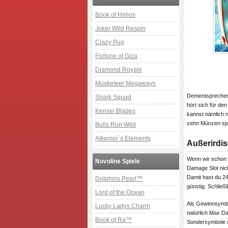
Book of Helios
Joker Wild Respin
Crazy Pug
Fortune of Giza
Diamond Royale
Musketeer Megaways
Dementsprechend
Shark Squad
hört sich für den
Kensei Blades
kannst nämlich n
zehn Münzen spie
Bulls Run Wild
Alkemor`s Elements
Außerirdi
Wenn wir schon b
Novoline Spiele
Damage Slot nich
Damit hast du 2
Dolphins Pearl™
günstig. Schließ
Lord of the Ocean
Als Gewinnsymbo
Lucky Ladys Charm
natürlich Max Da
Book of Ra™
Sondersymbole