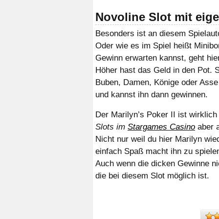
Novoline Slot mit ei
Besonders ist an diesem Spielaut
Oder wie es im Spiel heißt Minib
Gewinn erwarten kannst, geht hie
Höher hast das Geld in den Pot. 
Buben, Damen, Könige oder Asse 
und kannst ihn dann gewinnen.
Der Marilyn’s Poker II ist wirkli
Slots im
Stargames Casino
aber 
Nicht nur weil du hier Marilyn wie
einfach Spaß macht ihn zu spiele
Auch wenn die dicken Gewinne ni
die bei diesem Slot möglich ist.