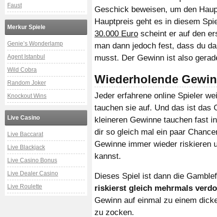
Faust
Geschick beweisen, um den Haup
Hauptpreis geht es in diesem Spi
Merkur Spiele
30.000 Euro
scheint er auf den ers
Genie’s Wonderlamp
man dann jedoch fest, dass du d
Agent Istanbul
musst. Der Gewinn ist also gerad
Wild Cobra
Wiederholende Gewinn
Random Joker
Jeder erfahrene online Spieler wei
Knockout Wins
tauchen sie auf. Und das ist das
Live Casino
kleineren Gewinne tauchen fast in
dir so gleich mal ein paar Chance
Live Baccarat
Gewinne immer wieder riskieren 
Live Blackjack
kannst.
Live Casino Bonus
Live Dealer Casino
Dieses Spiel ist dann die Gamblef
Live Roulette
riskierst gleich mehrmals verd
Gewinn auf einmal zu einem dicke
zu zocken.