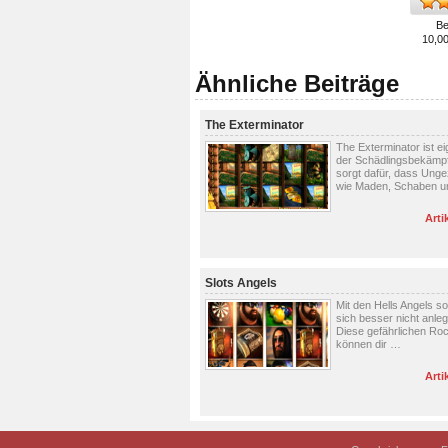
B
10,0
Ähnliche Beiträge
The Exterminator
The Exterminator ist ei
der Schädlingsbekämpf
sorgt dafür, dass Unge
wie Maden, Schaben 
Arti
Slots Angels
Mit den Hells Angels so
sich besser nicht anle
Diese gefährlichen Ro
können dir …
Arti