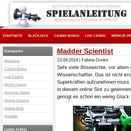
SLOTS | ROULETTE | BLACKJACK | CASINOS
BEWERTUNGEN & KOSTENLOS SPIELEN!
STARTSEITE
BLACKJACK
CASINO BONUS
LIVE CASINO
MERKUR SP
Madder Scientist
Kategorien
23.04.2014
|
Fabina Dunke
Blackjack
Sehr viele
Bösewichte
, vor allem
Casino Bonus
Wissenschaftler. Das ist nicht e
Live Casino
Superkräften aufzunehmen muss m
Merkur Spiele
in diesem online Slot zu gewinnen
Novoline Spiele
genügt es schon ein wenig Glück 
Online Casinos
Online Slots
Roulette
Letzte Artikel