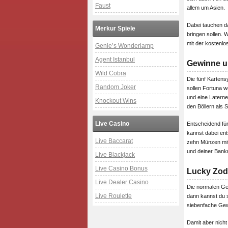
Faust
allem um Asien.
Dabei tauchen da
Merkur Spiele
bringen sollen. 
mit der kostenlos
Genie’s Wonderlamp
Agent Istanbul
Gewinne u
Wild Cobra
Die fünf Kartens
Random Joker
sollen Fortuna w
und eine Laterne
Knockout Wins
den Böllern als 
Live Casino
Entscheidend für
kannst dabei ent
Live Baccarat
zehn Münzen mit
und deiner Bank
Live Blackjack
Live Casino Bonus
Lucky Zodi
Live Dealer Casino
Die normalen Ge
Live Roulette
dann kannst du 
siebenfache Gew
Damit aber nicht