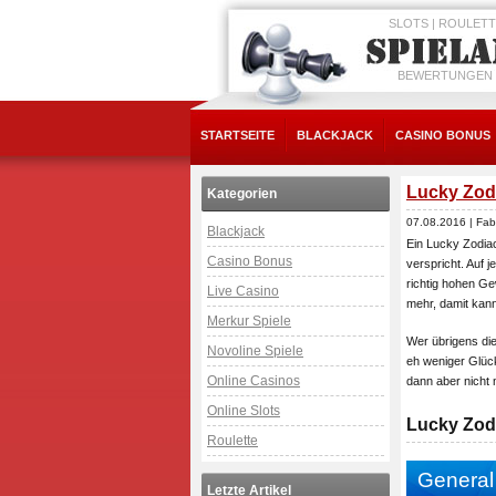
SLOTS | ROULETT
BEWERTUNGEN &
STARTSEITE
BLACKJACK
CASINO BONUS
Lucky Zod
Kategorien
07.08.2016
|
Fab
Blackjack
Ein Lucky Zodiac
Casino Bonus
verspricht. Auf 
richtig hohen Ge
Live Casino
mehr, damit kann
Merkur Spiele
Wer übrigens di
Novoline Spiele
eh weniger Glück
Online Casinos
dann aber nicht 
Online Slots
Lucky Zodi
Roulette
Letzte Artikel