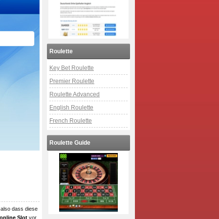
Roulette
Key Bet Roulette
Premier Roulette
Roulette Advanced
English Roulette
French Roulette
Roulette Guide
r also dass diese
online Slot
vor