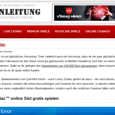
E | BLACKJACK | CASINOS
 KOSTENLOS SPIELEN!
LIVE CASINO
MERKUR SPIELE
NOVOLINE SPIELE
ONLINE CASINOS
iac
ina Dunke
 ist ein glückliches Horoskop. Oder vielleicht auch ein Horoskop, dass dir ein paar glücklich
jeden Fall kannst du das Glück recht gut gebrauchen schließlich handelt es sich hier um einen 
winnen. Sollte es dir gelingen den
Hauptgewinn von 140.000 Euro abzuräumen
, dann brauch
st du es dir quasi selbst kaufen.
e
Spielautomaten von Quickfire
kennt – auch Lucky Zodiac gehört da dazu – der wird wissen
 braucht, sondern die hohen Auszahlungen und Gewinne für sich sprechen. In diesem online 
nur einen unglaublich hohen Maximalgewinn, sondern auch die restlichen Gewinne fallen seh
ac™ online Slot gratis spielen