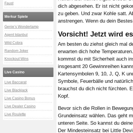
Faust
dich abgesehen. Er ist nicht gek
zu geben. Und zwar Kohle satt. A
Merkur Spiele
anstrengen. Wenn du dein Bestes g
Genie’s Wonderlamp
Vorsicht! Jetzt wird es
Agent Istanbul
Wild Cobra
Am besten du ziehst gleich mal d
Random Joker
erwarten dich hohe Temperaturen
kommst du mit Sicherheit auch in
Knockout Wins
insgesamt 20 Gewinnreihen kanns
Live Casino
Kartensymbolen 9, 10, J, Q, K un
Symbole, Feuerbälle und natürlic
Live Baccarat
brauchst du dich nicht fürchten. E
Live Blackjack
Kopf.
Live Casino Bonus
Live Dealer Casino
Bevor sich die Rollen in Bewegun
Live Roulette
Grundeinsatz wählen. Das geht mi
unteren Seite. So kannst du dein
Der Mindesteinsatz bei Little Devi