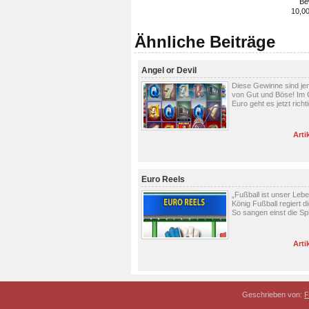
Be
10,0
Ähnliche Beiträge
Angel or Devil
Diese Gewinne sind jen
von Gut und Böse! Im 
Euro geht es jetzt rich
Arti
Euro Reels
„Fußball ist unser Leb
König Fußball regiert di
So sangen einst die Sp
Arti
Geschrieben von:
F