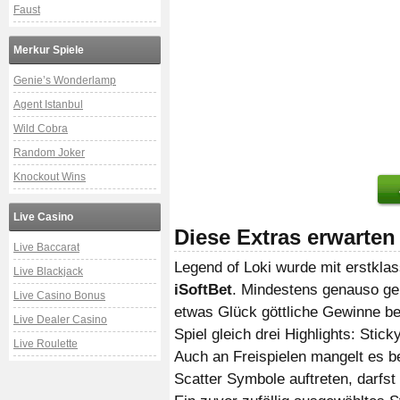
Faust
Merkur Spiele
Genie’s Wonderlamp
Agent Istanbul
Wild Cobra
Random Joker
Knockout Wins
Live Casino
Diese Extras erwarten
Live Baccarat
Legend of Loki wurde mit erstklas
Live Blackjack
iSoftBet
. Mindestens genauso gel
Live Casino Bonus
etwas Glück göttliche Gewinne 
Live Dealer Casino
Spiel gleich drei Highlights: Stic
Live Roulette
Auch an Freispielen mangelt es be
Scatter Symbole auftreten, darfst