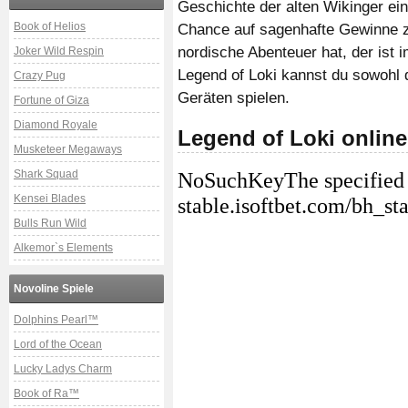
Geschichte der alten Wikinger ein
Book of Helios
Chance auf sagenhafte Gewinne zu
nordische Abenteuer hat, der ist 
Joker Wild Respin
Legend of Loki kannst du sowohl 
Crazy Pug
Geräten spielen.
Fortune of Giza
Diamond Royale
Legend of Loki online 
Musketeer Megaways
Shark Squad
Kensei Blades
Bulls Run Wild
Alkemor`s Elements
Novoline Spiele
Dolphins Pearl™
Lord of the Ocean
Lucky Ladys Charm
Book of Ra™