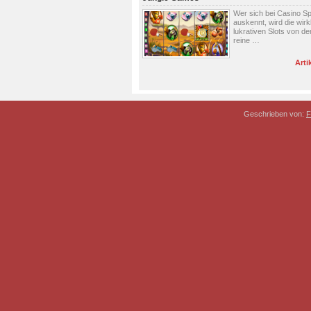
Wer sich bei Casino Sp
auskennt, wird die wirk
lukrativen Slots von de
reine …
Arti
Geschrieben von:
F