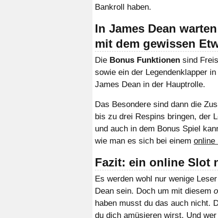
Bankroll haben.
In James Dean warten
mit dem gewissen Et
Die
Bonus Funktionen
sind Freis
sowie ein der Legendenklapper in 
James Dean in der Hauptrolle.
Das Besondere sind dann die Zusa
bis zu drei Respins bringen, der
und auch in dem Bonus Spiel kann
wie man es sich bei einem
online 
Fazit: ein online Slot
Es werden wohl nur wenige Leser 
Dean sein. Doch um mit diesem
o
haben musst du das auch nicht. D
du dich amüsieren wirst. Und wer 