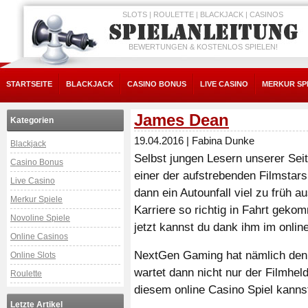
SLOTS | ROULETTE | BLACKJACK | CASINOS
BEWERTUNGEN & KOSTENLOS SPIELEN!
STARTSEITE
BLACKJACK
CASINO BONUS
LIVE CASINO
MERKUR SP
James Dean
Kategorien
19.04.2016
|
Fabina Dunke
Blackjack
Selbst jungen Lesern unserer Seit
Casino Bonus
einer der aufstrebenden Filmstars 
Live Casino
dann ein Autounfall viel zu früh
Merkur Spiele
Karriere so richtig in Fahrt gekom
Novoline Spiele
jetzt kannst du dank ihm im onlin
Online Casinos
NextGen Gaming hat nämlich de
Online Slots
wartet dann nicht nur der Filmhel
Roulette
diesem online Casino Spiel kannst
Letzte Artikel