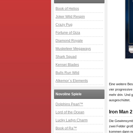
Book of Helios
Joker Wild Respin
Crazy Pug
Fortune of Giza
Diamond Royale
Musketeer Megaways
Shark Squad
Kensei Blades
Bulls Run Wild
Alkemor`s Elements
Eine weitere Be
vier progressive
Novoline Spiele
mehr drin. Und g
ausgeschüttet.
Dolphins Pearl™
Iron Man 2
Lord of the Ocean
Lucky Ladys Charm
Die Gewinnsymb
zwei Felder groß
Book of Ra™
kommen dann noc