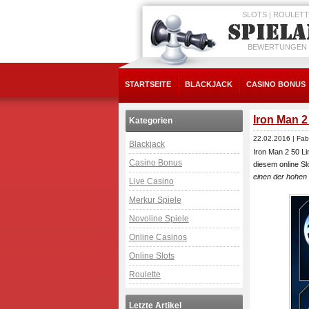
SLOTS | ROULETT
BEWERTUNGEN &
STARTSEITE
BLACKJACK
CASINO BONUS
Iron Man 2
Kategorien
22.02.2016
|
Fab
Blackjack
Iron Man 2 50 Li
Casino Bonus
diesem online Sl
einen der hohe
Live Casino
Merkur Spiele
Novoline Spiele
Online Casinos
Online Slots
Roulette
Letzte Artikel