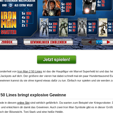
sonderheit von
Iron Man 2 50 Linies
ist das die Hauptfigur ein Marvel Superheld ist und das h
 Jackpots auf dich. Der größere der vieren hat dabei schnell mal ein paar Hunderttausend E
ewinnen kannst du sie ohne irgend etwas dafür zu tun. Einfach nur spielen und sie werden zuf
 50 Lines bringt explosive Gewinne
ole in diesem
online Slot
sind wirklich gefährlich. Da warten zum Beispiel vier Kriegsroboter.
 und erleichtern dir damit das Gewinnen. Auch zwei Iron Man Symbole gibt es in dieser Grö
h der Bösewicht, Toni Stark und eine heiße Heldin.