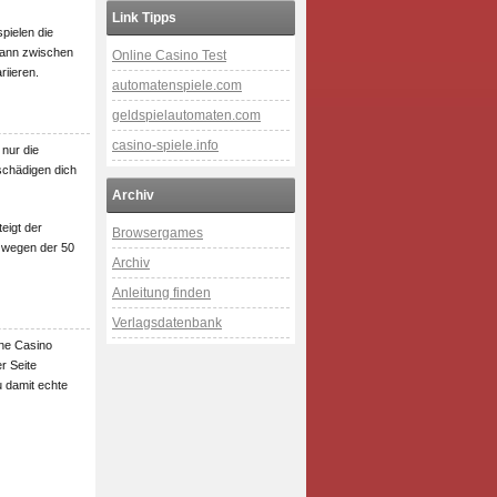
Link Tipps
pielen die
 dann zwischen
Online Casino Test
riieren.
automatenspiele.com
geldspielautomaten.com
casino-spiele.info
 nur die
schädigen dich
Archiv
eigt der
Browsergames
e wegen der 50
Archiv
Anleitung finden
Verlagsdatenbank
ine Casino
r Seite
u damit echte