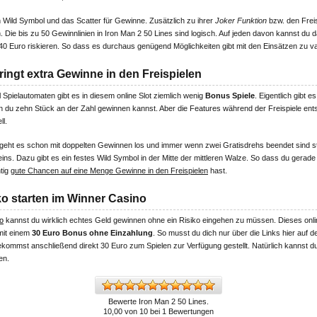
 Wild Symbol und das Scatter für Gewinne. Zusätzlich zu ihrer
Joker Funktion
bzw. den Freis
. Die bis zu 50 Gewinnlinien in Iron Man 2 50 Lines sind logisch. Auf jeden davon kannst du
0 Euro riskieren. So dass es durchaus genügend Möglichkeiten gibt mit den Einsätzen zu va
ringt extra Gewinne in den Freispielen
 Spielautomaten gibt es in diesem online Slot ziemlich wenig
Bonus Spiele
. Eigentlich gibt es
n du zehn Stück an der Zahl gewinnen kannst. Aber die Features während der Freispiele ent
l.
geht es schon mit doppelten Gewinnen los und immer wenn zwei Gratisdrehs beendet sind st
 eins. Dazu gibt es ein festes Wild Symbol in der Mitte der mittleren Walze. So dass du gerad
htig
gute Chancen auf eine Menge Gewinne in den Freispielen
hast.
o starten im Winner Casino
o
kannst du wirklich echtes Geld gewinnen ohne ein Risiko eingehen zu müssen. Dieses onl
mit einem
30 Euro Bonus ohne Einzahlung
. So musst du dich nur über die Links hier auf de
ommst anschließend direkt 30 Euro zum Spielen zur Verfügung gestellt. Natürlich kannst d
en.
Bewerte
Iron Man 2 50 Lines
.
10,00
von 10 bei 1 Bewertungen