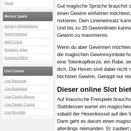
Faust
Gut magische Sprüche brauchst du
einen Gewinn einfahren möchtest.
Merkur Spiele
riskieren. Dein Linieneinsatz ka
Genie’s Wonderlamp
Und bis zu 20 Gewinnlinien kanns
Agent Istanbul
Gewinn zu maximieren
.
Wild Cobra
Wenn du aber Gewinnen möchtest,
Random Joker
die magischen Gewinnsymbole hoff
Knockout Wins
eine Totenkopfkerze, ein Rabe, e
dich. Die Hexen sind dabei nicht
Live Casino
höchsten Gewinn. Getoppt nur no
Live Baccarat
Dieser online Slot bi
Live Blackjack
Live Casino Bonus
Auf klassische Freispiele brauchs
Live Dealer Casino
Stattdessen wartet ein magisches 
Live Roulette
sobald der Hexenkessel auf den W
Dann geht es darum einen magisc
allerdings niemanden. Er zaubert 