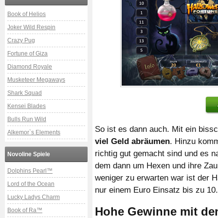
Book of Helios
Joker Wild Respin
Crazy Pug
Fortune of Giza
Diamond Royale
Musketeer Megaways
Shark Squad
Kensei Blades
Bulls Run Wild
So ist es dann auch. Mit ein bis
Alkemor`s Elements
viel Geld abräumen
. Hinzu komm
richtig gut gemacht sind und es n
Novoline Spiele
dem dann um Hexen und ihre Zaub
Dolphins Pearl™
weniger zu erwarten war ist der 
Lord of the Ocean
nur einem Euro Einsatz bis zu 10
Lucky Ladys Charm
Hohe Gewinne mit de
Book of Ra™