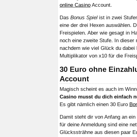
online Casino
Account.
Das
Bonus Spiel
ist in zwei Stufe
eine der drei Hexen auswählen. Di
Freispielen. Aber wie gesagt in H
noch eine zweite Stufe. In diese
nachdem wie viel Glück du dabei
Multiplikator von x10 für die Frei
30 Euro ohne Einzahl
Account
Magisch scheint es auch im Win
Casino musst du dich einfach n
Es gibt nämlich einen 30 Euro
Bo
Damit steht dir von Anfang an ein
für deine Anmeldung sind eine ne
Glückssträhne aus diesen paar Eu