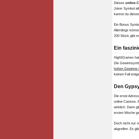
Dieses
online C
Joker Symbol al
kannst du diese
Ein Bonus Symbol
Allerdings könne
200 Stück gibt e
Ein faszin
High5Games hat 
Die Gewinnsymbol
hohen Gewinne i
keinen Fall entg
Den Gypsy
Die erste Adres
online Casinos. 
wirklich. Dann g
ersten Woche g
Doch nicht nur
n
abgreifen. Es gi