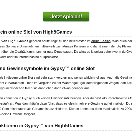
ein online Slot von High5Games
n von High5Games
gehören heutzutage zu den beliebtesten im
online Casino
. Was auch dar
eses Software Unternehmen mittlerweile zum Amaya Konzern und damit einem der Big Player
h über die Qualität kann man nur gute Dinge sagen. Du wirst es ja selbst sehen wenn du Gy
ielst oder im Internetcasino ausprobierst.
nd Gewinnsymbole im Gypsy™ online Slot
le in diesem
online Slot
sind sehr stark verziert und sehen wirklich toll aus. Auch die Gewinn
nicht zu verachten. Doch im Vergleich zu der Wahrsagekugel, dem fliegenden Wagen, den Tar
geunermädchen fallen sie dann eben doch etwas geringer aus.
en kannst du in Gypsy auch keinen Linieneinsatz bringen. Aber du hast
243 verschiedene Mö
nzufahren
. Was dann häufig dazu führt, dass es gleich mehrere Gewinne auf einmal gibt. Du 
50 Cent mindestens als Gesamteinsatz riskieren. Diesen kannst du dann maximal bis zu 200
h deine Gewinne steigern.
ktionen in Gypsy™ von High5Games