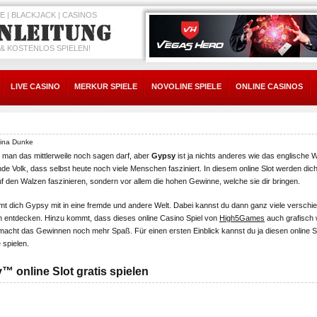
E | BLACKJACK | CASINOS
 KOSTENLOS SPIELEN!
LIVE CASINO
MERKUR SPIELE
NOVOLINE SPIELE
ONLINE CASINOS
ina Dunke
 man das mittlerweile noch sagen darf, aber
Gypsy
ist ja nichts anderes wie das englische W
nde Volk, dass selbst heute noch viele Menschen fasziniert. In diesem online Slot werden dich
 den Walzen faszinieren, sondern vor allem die hohen Gewinne, welche sie dir bringen.
mt dich Gypsy mit in eine fremde und andere Welt. Dabei kannst du dann ganz viele verschi
 entdecken. Hinzu kommt, dass dieses online Casino Spiel von
High5Games
auch grafisch w
macht das Gewinnen noch mehr Spaß. Für einen ersten Einblick kannst du ja diesen online S
e spielen.
 online Slot gratis spielen