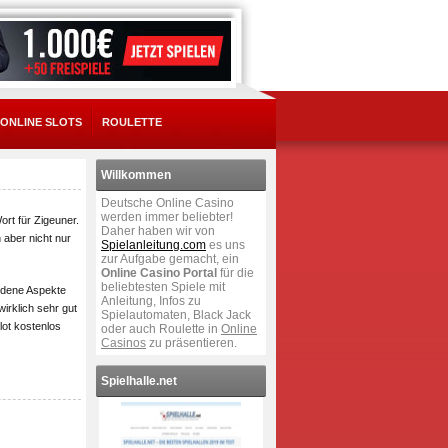
ONLINE SLOTS
ROULETTE
Willkommen
Deutsche Online Casino
werden immer beliebter!
ort für Zigeuner.
Daher haben wir von
 aber nicht nur
Spielanleitung.com
es uns
zur Aufgabe gemacht, ein
Online Casino Portal
für die
beliebtesten Spiele mit
edene Aspekte
Anleitung, Infos zu
irklich sehr gut
Spielautomaten, Black Jack
lot kostenlos
oder auch Roulette in
Online
Casinos
zu präsentieren.
Spielhalle.net