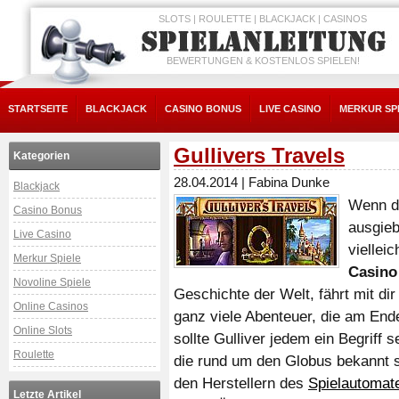
SLOTS | ROULETTE | BLACKJACK | CASINOS
BEWERTUNGEN & KOSTENLOS SPIELEN!
STARTSEITE
BLACKJACK
CASINO BONUS
LIVE CASINO
MERKUR SP
Gullivers Travels
Kategorien
28.04.2014
|
Fabina Dunke
Blackjack
Wenn du
Casino Bonus
ausgieb
Live Casino
viellei
Merkur Spiele
Casino
Novoline Spiele
Geschichte der Welt, fährt mit di
Online Casinos
ganz viele Abenteuer, die am End
Online Slots
sollte Gulliver jedem ein Begriff 
Roulette
die rund um den Globus bekannt s
den Herstellern des
Spielautomat
Letzte Artikel