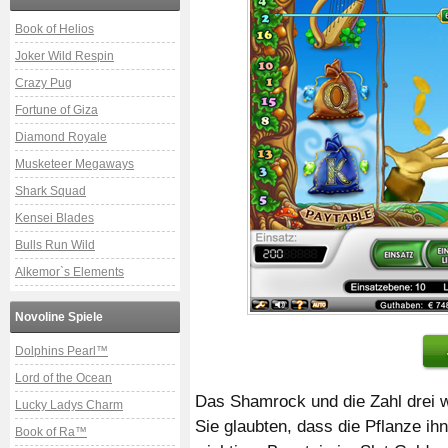
Book of Helios
Joker Wild Respin
Crazy Pug
Fortune of Giza
Diamond Royale
Musketeer Megaways
Shark Squad
Kensei Blades
Bulls Run Wild
Alkemor`s Elements
Novoline Spiele
Dolphins Pearl™
Lord of the Ocean
Das Shamrock und die Zahl drei 
Lucky Ladys Charm
Sie glaubten, dass die Pflanze ih
Book of Ra™