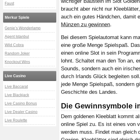
wichtiger Baustein im Slot Golde
Faust
braucht aber nicht nur Kleeblätter
auch ein gutes Händchen, damit e
Merkur Spiele
Münzen zu gewinnen
.
Genie’s Wonderlamp
Agent Istanbul
Bei diesem Spielautomat kann man
eine große Menge Spielspaß. Da
Wild Cobra
einen online Slot in sein Progra
Random Joker
lohnt. Schaltet man den Ton an, e
Knockout Wins
Sounds, sondern auch ein irische
durch Irlands Glück begleiten sol
Live Casino
jede Menge Spielspaß, sondern gib
Live Baccarat
Geschichte des Landes.
Live Blackjack
Live Casino Bonus
Die Gewinnsymbole i
Live Dealer Casino
Dem goldenen Kleeblatt kommt al
Live Roulette
online Spiel zu. Es ist eines von
werden muss. Findet man gleich d
Gewinn. Kleeblätter sind gleich do