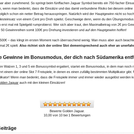
uar aber zunehmend. So springt beim fünffachen Jaguar Symbol bereits ein 750-facher Einsa
m, wenn man bedenkt, dass die Einsätze und das damit verbundene Risiko bei diesem online 
 folglich schon ein netter Betrag herausspringen. Natürlich wird der Hauptgewinn nicht so hoc
desteinsatz von einem Cent pro Dreh spielst. Geschweige denn, wenn du den Übungsmodu
u erst mal mit Spielgeld rumprobierst. Wer sich aber traut, den Maximalbetrag von 2€ pro Ge
f 50 Gewinnreihen somit 100€ pro Drehung investieren und
auf den Hauptgewinn hoffen
!
i 1500€ – das klingt im ersten Moment nach überraschend wenig. Man muss aber auch beach
mal 2€ spielt.
Also richtet sich der online Slot dementsprechend auch eher an unerfahr
he Gewinne im Bonusmodus, der dich nach Südamerika entf
n Walzen 1, 3 und 5 ein Bonussymbol ergattert, startet ein Bonusmodus, in dem man noch r
t einem der online Slot 7 Freispiele, in denen es einen zufällig bestimmten Multiplikator gibt.
likator
! Wenn man bedenkt, dass die Freispiele immer und immer wieder ausgelöst werden kö
Golden Jaguar
auch mit den kleinen Einsätzen!
Bewerte
Golden Jaguar
.
10,00
von 10 bei 1 Bewertungen
eiträge