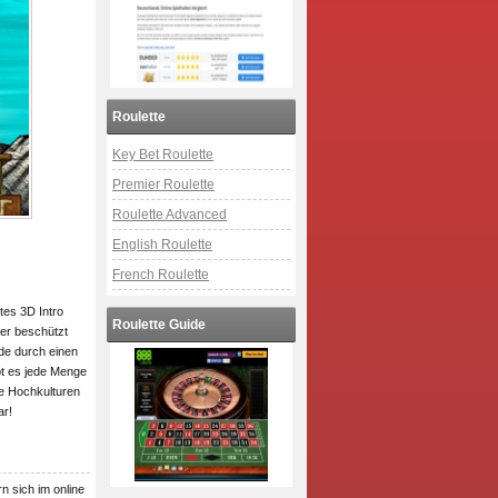
Roulette
Key Bet Roulette
Premier Roulette
Roulette Advanced
English Roulette
French Roulette
tes 3D Intro
Roulette Guide
ier beschützt
de durch einen
bt es jede Menge
he Hochkulturen
ar!
 sich im online