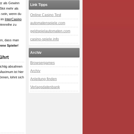
tz als Gewinn
Link Tipps
Slot mehr als
h sein, wenn du
Online Casino Test
s im
InterCasino
automatenspiele.com
winnreihe zu
geldspielautomaten.com
casino-spiele.info
ten, dass man
ene Spieler
!
Archiv
ührt
Browsergames
ichtig absahnen
Archiv
 Maximum ist hier
nnen, lohnt sich
Anleitung finden
Verlagsdatenbank