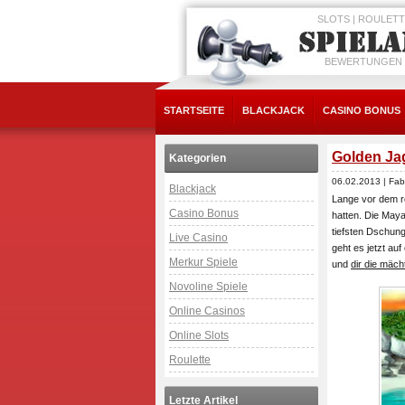
SLOTS | ROULETT
BEWERTUNGEN &
STARTSEITE
BLACKJACK
CASINO BONUS
Golden Ja
Kategorien
06.02.2013
|
Fab
Blackjack
Lange vor dem rö
Casino Bonus
hatten. Die Maya
tiefsten Dschun
Live Casino
geht es jetzt au
Merkur Spiele
und
dir die mäch
Novoline Spiele
Online Casinos
Online Slots
Roulette
Letzte Artikel