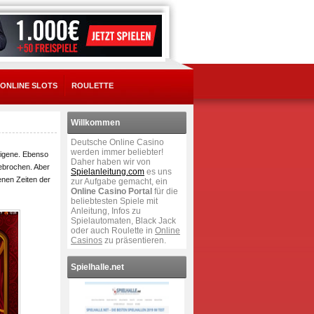
ONLINE SLOTS
ROULETTE
Willkommen
Deutsche Online Casino
werden immer beliebter!
eigene. Ebenso
Daher haben wir von
gebrochen. Aber
Spielanleitung.com
es uns
enen Zeiten der
zur Aufgabe gemacht, ein
Online Casino Portal
für die
beliebtesten Spiele mit
Anleitung, Infos zu
Spielautomaten, Black Jack
oder auch Roulette in
Online
Casinos
zu präsentieren.
Spielhalle.net