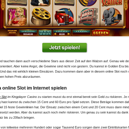
 tauchen dann auch verschiedene Stars aus dieser Zeit auf den Walzen auf. Genau wie der
 orientiert. Aber keine Angst, die Gewinne sind nicht von gestern. Du kannst in Golden Era bi
 Und das mit wirklich kleinen Einsätzen. Dazu kommen dann aber in diesem online Slot noch v
inen hohen Preis abzuräumen.
 online Slot im Internet spielen
e Slot
im Kingplayer Casino
zu starten musst du erst einmal bereit sein Geld zu riskieren. Je
g hast kannst du zwischen 15 Cent und 60 Euro pro Spiel setzen. Diese Beträge kommen dah
iel 15 feste Gewinnlinien hat. Der Einsatz zwischen einem Cent und 20 Cent muss dann min
gesetzt werden. Aber du kannst auch noch mehr riskieren. Um genau zu sein kannst du dan
atz bis zu 20fach bringen.
von teilweise mehreren Hundert oder sogar Tausend Euro sorgen dann zwei Eintrittskarten f