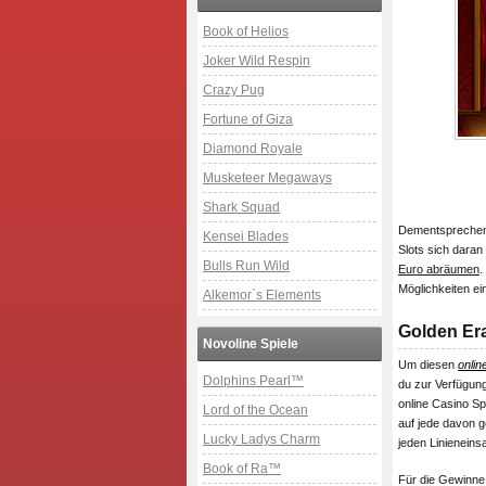
Book of Helios
Joker Wild Respin
Crazy Pug
Fortune of Giza
Diamond Royale
Musketeer Megaways
Shark Squad
Dementsprechend
Kensei Blades
Slots sich daran
Bulls Run Wild
Euro abräumen
.
Möglichkeiten e
Alkemor`s Elements
Golden Era
Novoline Spiele
Um diesen
onlin
Dolphins Pearl™
du zur Verfügun
online Casino Sp
Lord of the Ocean
auf jede davon 
Lucky Ladys Charm
jeden Linieneins
Book of Ra™
Für die Gewinne 