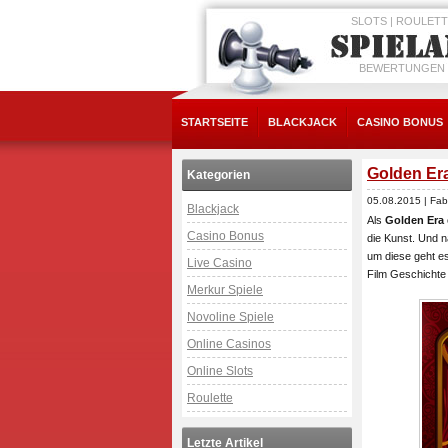
SLOTS | ROULETT
BEWERTUNGEN &
STARTSEITE
BLACKJACK
CASINO BONUS
Golden Er
Kategorien
05.08.2015
|
Fab
Blackjack
Als
Golden Era
Casino Bonus
die Kunst. Und n
um diese geht es
Live Casino
Film Geschichte 
Merkur Spiele
Novoline Spiele
Online Casinos
Online Slots
Roulette
Letzte Artikel