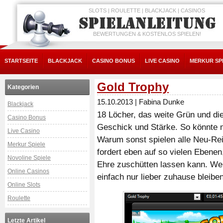
SLOTS | ROULETTE | BLACKJACK | CASINOS
BEWERTUNGEN & KOSTENLOS SPIELEN!
STARTSEITE
BLACKJACK
CASINO BONUS
LIVE CASINO
MERKUR SP
Gold Trophy
Kategorien
15.10.2013
|
Fabina Dunke
Blackjack
18 Löcher, das weite Grün und di
Casino Bonus
Geschick und Stärke. So könnte m
Live Casino
Warum sonst spielen alle Neu-Re
Merkur Spiele
fordert eben auf so vielen Ebene
Novoline Spiele
Ehre zuschütten lassen kann. Wen
Online Casinos
einfach nur lieber zuhause bleiben 
Online Slots
Roulette
Letzte Artikel