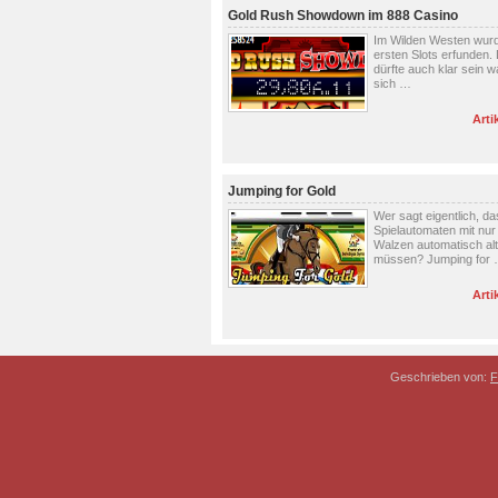
Gold Rush Showdown im 888 Casino
Im Wilden Westen wurd
ersten Slots erfunden.
dürfte auch klar sein 
sich …
Arti
Jumping for Gold
Wer sagt eigentlich, d
Spielautomaten mit nur 
Walzen automatisch alt
müssen? Jumping for
Arti
Geschrieben von:
F