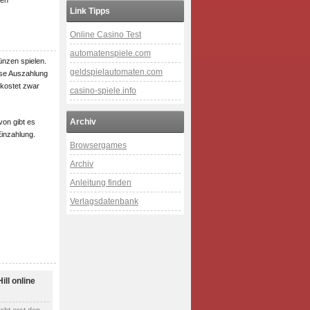
den
Link Tipps
Online Casino Test
automatenspiele.com
nzen spielen.
geldspielautomaten.com
ese Auszahlung
 kostet zwar
casino-spiele.info
Archiv
von gibt es
Einzahlung.
Browsergames
Archiv
Anleitung finden
Verlagsdatenbank
ill online