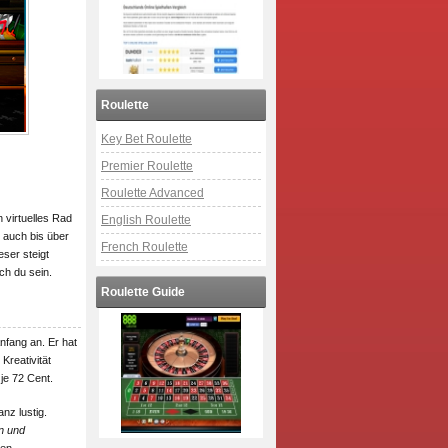
Roulette
Key Bet Roulette
Premier Roulette
Roulette Advanced
 virtuelles Rad
English Roulette
 auch bis über
French Roulette
eser steigt
ch du sein.
Roulette Guide
nfang an. Er hat
Kreativität
je 72 Cent.
nz lustig.
n und