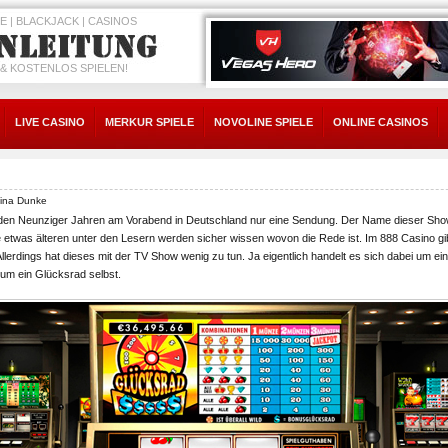
E | BLACKJACK | CASINOS
 KOSTENLOS SPIELEN!
LIVE CASINO
MERKUR SPIELE
NOVOLINE SPIELE
ONLINE CASINOS
ina Dunke
in den Neunziger Jahren am Vorabend in Deutschland nur eine Sendung. Der Name dieser Sh
e etwas älteren unter den Lesern werden sicher wissen wovon die Rede ist. Im 888 Casino g
Allerdings hat dieses mit der TV Show wenig zu tun. Ja eigentlich handelt es sich dabei um ein
 um ein Glücksrad selbst.