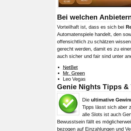
Bei welchen Anbietern
Vorteilhaft ist, dass es sich bei
R
Automatenspiele handelt, den sow
offensichtlich zu schätzen wisse
gerecht werden, damit es zu ein
auch sicher und fair sind unter a
NetBet
Mr. Green
Leo Vegas
Genie Nights Tipps & 
Die
ultimative Gewin
Tipps lässt sich aber
alle Slots ist auch Ge
Bewusstsein fällt es möglicherwei
bezogen auf Einzahlungen und Verl