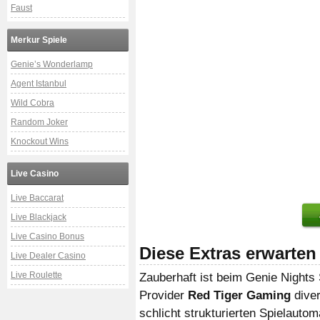
Faust
Merkur Spiele
Genie’s Wonderlamp
Agent Istanbul
Wild Cobra
Random Joker
Knockout Wins
Live Casino
Live Baccarat
Live Blackjack
Live Casino Bonus
Diese Extras erwarten
Live Dealer Casino
Live Roulette
Zauberhaft ist beim Genie Nights 
Provider
Red Tiger Gaming
diver
schlicht strukturierten Spielauto