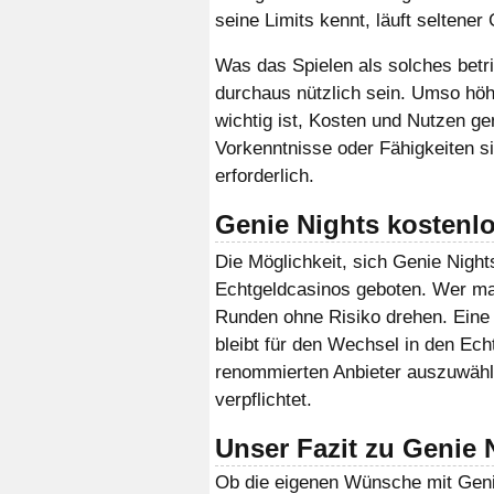
seine Limits kennt, läuft seltener
Was das Spielen als solches betri
durchaus nützlich sein. Umso höh
wichtig ist, Kosten und Nutzen g
Vorkenntnisse oder Fähigkeiten si
erforderlich.
Genie Nights kostenlo
Die Möglichkeit, sich Genie Night
Echtgeldcasinos geboten. Wer m
Runden ohne Risiko drehen. Eine Re
bleibt für den Wechsel in den Ech
renommierten Anbieter auszuwähl
verpflichtet.
Unser Fazit zu Genie 
Ob die eigenen Wünsche mit Geni