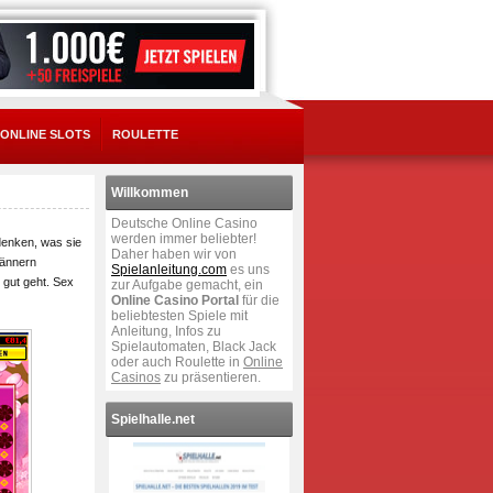
ONLINE SLOTS
ROULETTE
Willkommen
Deutsche Online Casino
werden immer beliebter!
denken, was sie
Daher haben wir von
Männern
Spielanleitung.com
es uns
 gut geht. Sex
zur Aufgabe gemacht, ein
Online Casino Portal
für die
beliebtesten Spiele mit
Anleitung, Infos zu
Spielautomaten, Black Jack
oder auch Roulette in
Online
Casinos
zu präsentieren.
Spielhalle.net