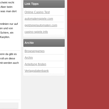
scheint recht
Link Tipps
. Aber beim
f was man dort
Online Casino Test
automatenspiele.com
nlinien nur auf
geldspielautomaten.com
hen und von
casino-spiele.info
Schirm, ein
 Karpfen.
Archiv
Browsergames
enn da gibt es
Archiv
roll um diese
mit werden auch
Anleitung finden
Verlagsdatenbank