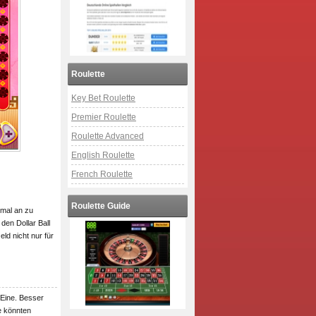
Roulette
Key Bet Roulette
Premier Roulette
Roulette Advanced
English Roulette
French Roulette
Roulette Guide
 mal an zu
den Dollar Ball
eld nicht nur für
 Eine. Besser
e könnten