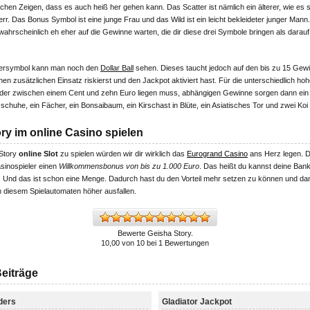
isschen Zeigen, dass es auch heiß her gehen kann. Das Scatter ist nämlich ein älterer, wie es 
r. Das Bonus Symbol ist eine junge Frau und das Wild ist ein leicht bekleideter junger Mann
 wahrscheinlich eh eher auf die Gewinne warten, die dir diese drei Symbole bringen als darau
dersymbol kann man noch den
Dollar Ball
sehen. Dieses taucht jedoch auf den bis zu 15 Gewin
en zusätzlichen Einsatz riskierst und den Jackpot aktiviert hast. Für die unterschiedlich ho
 der zwischen einem Cent und zehn Euro liegen muss, abhängigen Gewinne sorgen dann ein 
schuhe, ein Fächer, ein Bonsaibaum, ein Kirschast in Blüte, ein Asiatisches Tor und zwei Koi
ry im online Casino spielen
Story
online Slot
zu spielen würden wir dir wirklich das
Eurogrand Casino
ans Herz legen. D
asinospieler einen
Willkommensbonus von bis zu 1.000 Euro
. Das heißt du kannst deine Bank
 Und das ist schon eine Menge. Dadurch hast du den Vorteil mehr setzen zu können und da
 diesem Spielautomaten höher ausfallen.
Bewerte
Geisha Story
.
10,00
von 10 bei 1 Bewertungen
eiträge
ders
Gladiator Jackpot