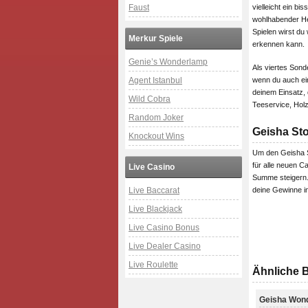
Faust
vielleicht ein b
wohlhabender Her
Spielen wirst du
Merkur Spiele
erkennen kann.
Genie’s Wonderlamp
Als viertes Son
Agent Istanbul
wenn du auch ein
deinem Einsatz,
Wild Cobra
Teeservice, Holz
Random Joker
Geisha Sto
Knockout Wins
Um den Geisha 
für alle neuen C
Live Casino
Summe steigern.
Live Baccarat
deine Gewinne in
Live Blackjack
Live Casino Bonus
Live Dealer Casino
Live Roulette
Ähnliche B
Geisha Won