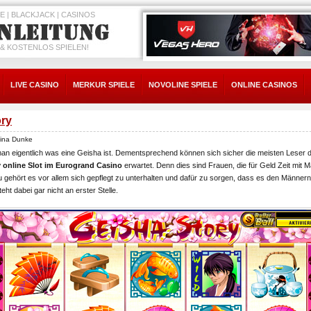
E | BLACKJACK | CASINOS
 KOSTENLOS SPIELEN!
LIVE CASINO
MERKUR SPIELE
NOVOLINE SPIELE
ONLINE CASINOS
ory
ina Dunke
an eigentlich was eine Geisha ist. Dementsprechend können sich sicher die meisten Leser 
 online Slot im Eurogrand Casino
erwartet. Denn dies sind Frauen, die für Geld Zeit mit 
 gehört es vor allem sich gepflegt zu unterhalten und dafür zu sorgen, dass es den Männern
eht dabei gar nicht an erster Stelle.