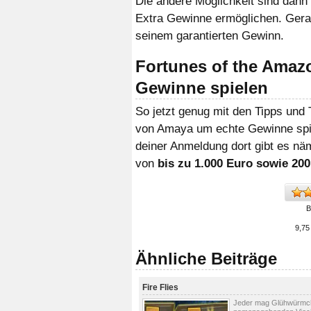
Die andere Möglichkeit sind dann
Extra Gewinne ermöglichen. Gerad
seinem garantierten Gewinn.
Fortunes of the Amaz
Gewinne spielen
So jetzt genug mit den Tipps und T
von Amaya um echte Gewinne spie
deiner Anmeldung dort gibt es nä
von
bis zu 1.000 Euro sowie 200
B
9,75
Ähnliche Beiträge
Fire Flies
Jeder mag Glühwürmch