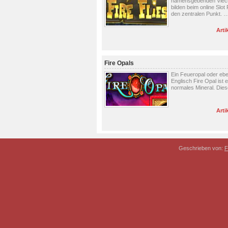
namensgebenden Viec
bilden beim online Slot 
den zentralen Punkt. 
Arti
Fire Opals
Ein Feueropal oder ebe
Englisch Fire Opal ist 
normales Mineral. Dies
Arti
Geschrieben von:
F