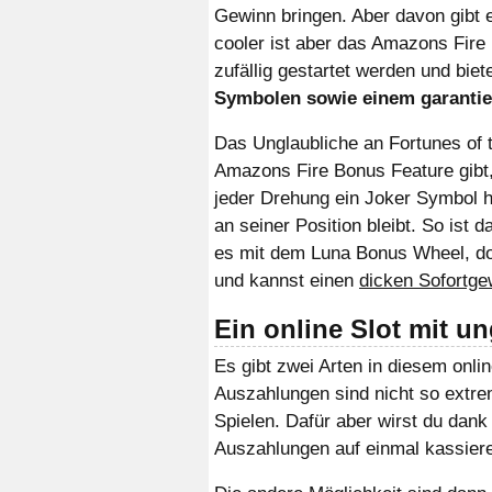
Gewinn bringen. Aber davon gibt
cooler ist aber das Amazons Fire
zufällig gestartet werden und biete
Symbolen sowie einem garanti
Das Unglaubliche an Fortunes of t
Amazons Fire Bonus Feature gibt,
jeder Drehung ein Joker Symbol 
an seiner Position bleibt. So ist 
es mit dem Luna Bonus Wheel, do
und kannst einen
dicken Sofortge
Ein online Slot mit 
Es gibt zwei Arten in diesem onl
Auszahlungen sind nicht so extre
Spielen. Dafür aber wirst du dank
Auszahlungen auf einmal kassier