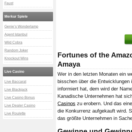
Faust
Merkur Spiele
Genie’s Wonderlamp
Agent Istanbul
Wild Cobra
Random Joker
Fortunes of the Amaz
Knockout Wins
Amaya
Live Casino
Wer in den letzten Monaten ein 
bisschen über die Entwicklungen i
Live Baccarat
informiert hat, dem wird der Name
Live Blackjack
Kanadische Unternehmen hat sich
Live Casino Bonus
Casinos
zu erobern. Und das eine
Live Dealer Casino
die Konkurrenz aufgekauft wird. S
Live Roulette
das größte Unternehmen in Sache
Gewinne und Gewinns