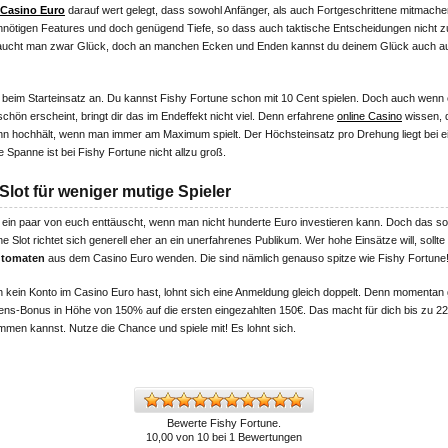
Casino Euro
darauf wert gelegt, dass sowohl Anfänger, als auch Fortgeschrittene mitmach
nnötigen Features und doch genügend Tiefe, so dass auch taktische Entscheidungen nicht 
ucht man zwar Glück, doch an manchen Ecken und Enden kannst du deinem Glück auch au
beim Starteinsatz an. Du kannst Fishy Fortune schon mit 10 Cent spielen. Doch auch wenn 
chön erscheint, bringt dir das im Endeffekt nicht viel. Denn erfahrene
online Casino
wissen, 
n hochhält, wenn man immer am Maximum spielt. Der Höchsteinsatz pro Drehung liegt bei e
ie Spanne ist bei Fishy Fortune nicht allzu groß.
 Slot für weniger mutige Spieler
ht ein paar von euch enttäuscht, wenn man nicht hunderte Euro investieren kann. Doch das sol
e Slot richtet sich generell eher an ein unerfahrenes Publikum. Wer hohe Einsätze will, sollte
utomaten
aus dem Casino Euro wenden. Die sind nämlich genauso spitze wie Fishy Fortune
h kein Konto im Casino Euro hast, lohnt sich eine Anmeldung gleich doppelt. Denn momentan 
ns-Bonus in Höhe von 150% auf die ersten eingezahlten 150€. Das macht für dich bis zu 22
men kannst. Nutze die Chance und spiele mit! Es lohnt sich.
Bewerte
Fishy Fortune
.
10,00
von 10 bei 1 Bewertungen