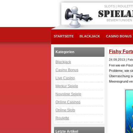
SLOTS | ROULETT
BEWERTUNGEN &
STARTSEITE
BLACKJACK
CASINO BONUS
Fishy For
Kategorien
24.08.2013
|
Fab
Blackjack
Frei wie ein Fis
Casino Bonus
Probleme, wie si
Überraschung so
Live Casino
Meeresgrund ver
Merkur Spiele
Novoline Spiele
Online Casinos
Online Slots
Roulette
Letzte Artikel