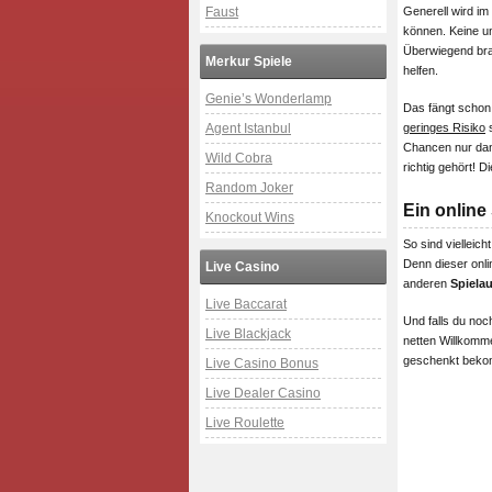
Faust
Generell wird im
können. Keine u
Überwiegend bra
Merkur Spiele
helfen.
Genie’s Wonderlamp
Das fängt schon 
Agent Istanbul
geringes Risiko
s
Chancen nur dan
Wild Cobra
richtig gehört! D
Random Joker
Ein online
Knockout Wins
So sind vielleic
Denn dieser onlin
Live Casino
anderen
Spiela
Live Baccarat
Und falls du noc
Live Blackjack
netten Willkomme
geschenkt bekom
Live Casino Bonus
Live Dealer Casino
Live Roulette