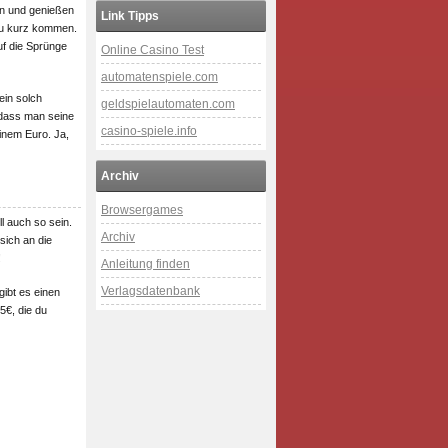
en und genießen
Link Tipps
zu kurz kommen.
f die Sprünge
Online Casino Test
automatenspiele.com
ein solch
geldspielautomaten.com
dass man seine
casino-spiele.info
inem Euro. Ja,
Archiv
Browsergames
l auch so sein.
Archiv
 sich an die
!
Anleitung finden
Verlagsdatenbank
gibt es einen
5€, die du