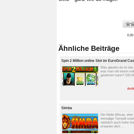
0,00
Ähnliche Beiträge
Spin 2 Million online Slot im EuroGrand Ca
Was glaubst du ist das
was man mit einem onli
gewinnen kann? 100.
Arti
Simba
Die Weite Africas, eine 
einmalige Tierwelt sow
natürlich auch hohe G
erwarten dich …