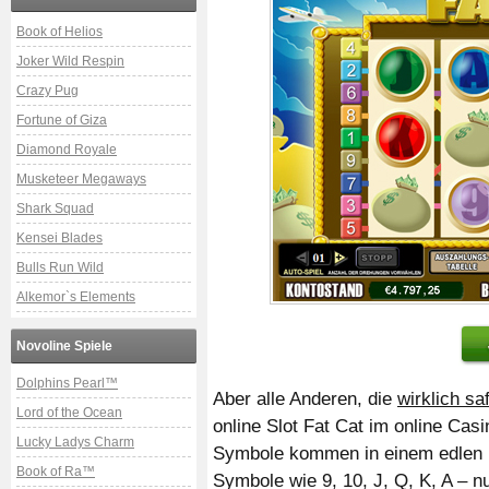
Book of Helios
Joker Wild Respin
Crazy Pug
Fortune of Giza
Diamond Royale
Musketeer Megaways
Shark Squad
Kensei Blades
Bulls Run Wild
Alkemor`s Elements
Novoline Spiele
Dolphins Pearl™
Aber alle Anderen, die
wirklich s
Lord of the Ocean
online Slot Fat Cat im online Cas
Lucky Ladys Charm
Symbole kommen in einem edlen D
Book of Ra™
Symbole wie 9, 10, J, Q, K, A – n