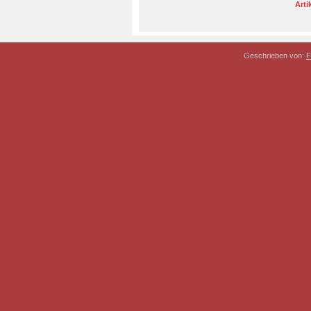
Arti
Geschrieben von:
F