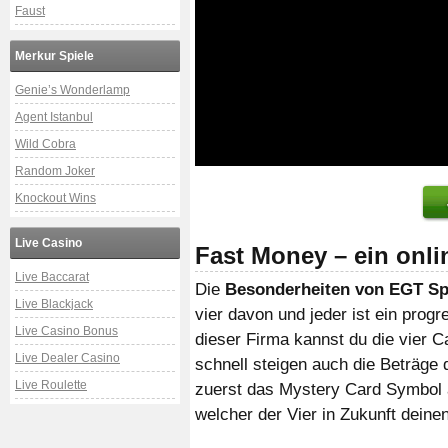
Faust
Merkur Spiele
Genie’s Wonderlamp
Agent Istanbul
Wild Cobra
Random Joker
Knockout Wins
Live Casino
Fast Money – ein onli
Live Baccarat
Die
Besonderheiten von EGT Sp
Live Blackjack
vier davon und jeder ist ein progr
Live Casino Bonus
dieser Firma kannst du die vier 
Live Dealer Casino
schnell steigen auch die Beträge 
Live Roulette
zuerst das Mystery Card Symbol a
welcher der Vier in Zukunft deinen