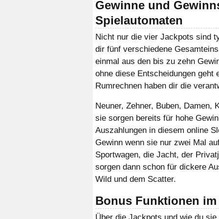
Gewinne und Gewinns
Spielautomaten
Nicht nur die vier Jackpots sind 
dir fünf verschiedene Gesamteins
einmal aus den bis zu zehn Gew
ohne diese Entscheidungen geht e
Rumrechnen haben dir die verantw
Neuner, Zehner, Buben, Damen, K
sie sorgen bereits für hohe Gewin
Auszahlungen in diesem online Slo
Gewinn wenn sie nur zwei Mal au
Sportwagen, die Jacht, der Privat
sorgen dann schon für dickere Au
Wild und dem Scatter.
Bonus Funktionen im
Über die Jackpots und wie du sie 