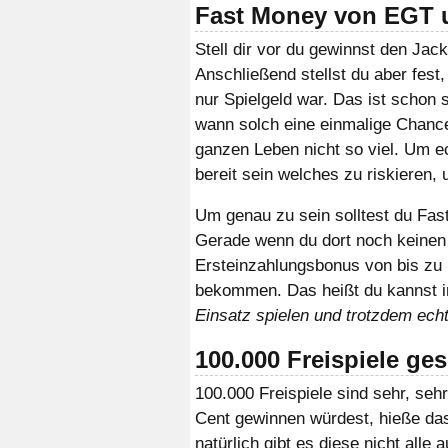
Fast Money von EGT u
Stell dir vor du gewinnst den Jac
Anschließend stellst du aber fest
nur Spielgeld war. Das ist schon 
wann solch eine einmalige Chanc
ganzen Leben nicht so viel. Um 
bereit sein welches zu riskieren, 
Um genau zu sein solltest du Fa
Gerade wenn du dort noch keinen
Ersteinzahlungsbonus von bis zu
bekommen. Das heißt du kannst 
Einsatz spielen und trotzdem ech
100.000 Freispiele ge
100.000 Freispiele sind sehr, seh
Cent gewinnen würdest, hieße da
natürlich gibt es diese nicht alle