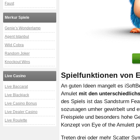
Faust
Merkur Spiele
Genie’s Wonderlamp
Agent Istanbul
Wild Cobra
Random Joker
Knockout Wins
Spielfunktionen von E
Live Casino
An guten Ideen mangelt es iSoftBe
Live Baccarat
Amulet
mit den unterschiedlich
Live Blackjack
des Spiels ist das Sandsturm Fea
Live Casino Bonus
sozusagen umher gewirbelt und es
Live Dealer Casino
Freispiele und besonders hohe Ge
Live Roulette
Konzept von Eye of the Amulett pe
Treten drei oder mehr Scatter Sym