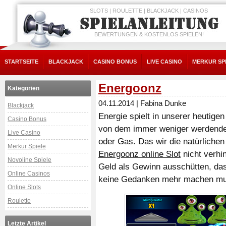
SLOTS | ROULETTE | BLACKJACK | CASINOS
BEWERTUNGEN & KOSTENLOS SPIELEN!
STARTSEITE
BLACKJACK
CASINO BONUS
LIVE CASINO
MERKUR SP
Energoonz
Kategorien
04.11.2014
|
Fabina Dunke
Blackjack
Energie spielt in unserer heutigen
Casino Bonus
von dem immer weniger werdenden
Live Casino
oder Gas. Das wir die natürliche
Merkur Spiele
Energoonz online Slot
nicht verhi
Novoline Spiele
Geld als Gewinn ausschütten, das
Online Casinos
keine Gedanken mehr machen mu
Online Slots
Roulette
Letzte Artikel