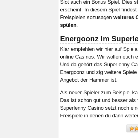
Slot auch ein Bonus Spiel. Dies s
erscheint. In diesem Spiel findest
Freispielen sozusagen
weiteres 
spülen
.
Energoonz im Superle
Klar empfehlen wir hier auf Spiel
online Casinos
. Wir wollen euch 
Und da gehört das Superlenny Casi
Energoonz und zig weitere Spiele 
Angebot der Hammer ist.
Als neuer Spieler zum Beispiel k
Das ist schon gut und besser als 
Superlenny Casino setzt noch ein
Freispiele in denen du dann weit