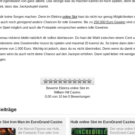
t irgendwann von ganz alleine. Das einzige was du machen kannst ist hoch spielen, denn di
it, dass das Jackpotspiel startet.
 dir keine Sorgen machen. Denn im Elektra
online Slot
hast du nicht nur genug Möglichkeiten r
n auch noch
genügend andere Chancen für tolle Gewinne
. Bis zu
250.000 Euro Gewinn
sind z
n Spiel möglich und auch die Freispiele versprechen weitere tolle Gewinne.
genau riskierst bleibt natürlich dir selbst überlassen. Du hast die Wahl zwischen einem Cent 
ndestens eine Gewinnreihe musst du spielen und maximal 20 kannst du. So käme dann dein
mme von 1.000 Euro. Wichtig ist jedoch, dass du es nicht übertreibst. Denn wenn du damit n
ann wirst du auch nicht deine Chance auf den Jackpot erhöhen. Dann spiel lieber mit wenige
gen.
Bewerte Elektra online Slot im
William Hill Casino.
0,00
von 10 bei 0 Bewertungen
eiträge
e Slot Iron Man im EuroGrand Casino
Hulk online Slot im EuroGrand Casino
Die Marvel Figuren wie Hulk,
Der neue online S
die Fantastic Four oder Iron
EuroGrand Casino