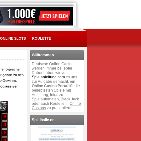
ONLINE SLOTS
ROULETTE
Willkommen
Deutsche Online Casino
werden immer beliebter!
 erfolgreicher
Daher haben wir von
er gehört zu den
Spielanleitung.com
es uns
ohe Gewinne.
zur Aufgabe gemacht, ein
Online Casino Portal
für die
progressiven
beliebtesten Spiele mit
Anleitung, Infos zu
Spielautomaten, Black Jack
oder auch Roulette in
Online
Casinos
zu präsentieren.
Spielhalle.net