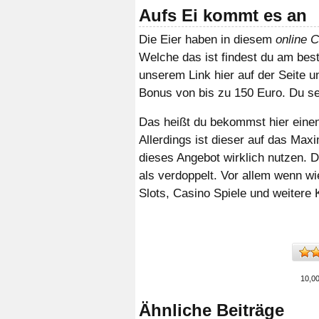
Aufs Ei kommt es an
Die Eier haben in diesem
online C
Welche das ist findest du am best
unserem Link hier auf der Seite u
Bonus von bis zu 150 Euro. Du se
Das heißt du bekommst hier eine
Allerdings ist dieser auf das Ma
dieses Angebot wirklich nutzen.
als verdoppelt. Vor allem wenn wi
Slots, Casino Spiele und weitere 
10,0
Ähnliche Beiträge