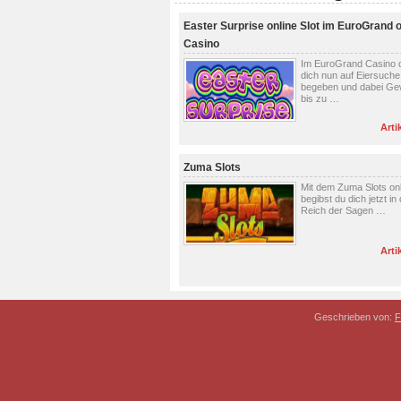
Easter Surprise online Slot im EuroGrand o
Casino
Im EuroGrand Casino d
dich nun auf Eiersuche
begeben und dabei Ge
bis zu …
Arti
Zuma Slots
Mit dem Zuma Slots onl
begibst du dich jetzt in
Reich der Sagen …
Arti
Geschrieben von:
F