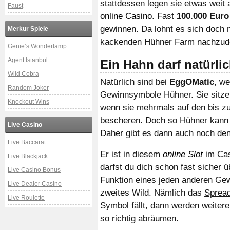
stattdessen legen sie etwas wei
Faust
online Casino
. Fast
100.000 Euro
gewinnen. Da lohnt es sich doch 
Merkur Spiele
kackenden Hühner Farm nachzud
Genie’s Wonderlamp
Agent Istanbul
Ein Hahn darf natürlic
Wild Cobra
Natürlich sind bei
EggOMatic
, w
Random Joker
Gewinnsymbole Hühner. Sie sitzen
Knockout Wins
wenn sie mehrmals auf den bis zu
bescheren. Doch so Hühner kann m
Live Casino
Daher gibt es dann auch noch de
Live Baccarat
Er ist in diesem
online Slot
im Cas
Live Blackjack
darfst du dich schon fast sicher 
Live Casino Bonus
Funktion eines jeden anderen Gew
Live Dealer Casino
zweites Wild. Nämlich das
Spread
Live Roulette
Symbol fällt, dann werden weiter
so richtig abräumen.